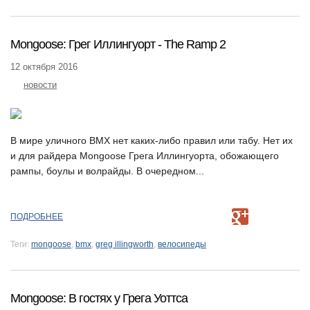
Mongoose: Грег Иллингуорт - The Ramp 2
12 октября 2016
новости
В мире уличного BMX нет каких-либо правил или табу. Нет их
и для райдера Mongoose Грега Иллингуорта, обожающего
рампы, боулы и волрайды. В очередном...
ПОДРОБНЕЕ
Теги:
mongoose
,
bmx
,
greg illingworth
,
велосипеды
Mongoose: В гостях у Грега Уоттса