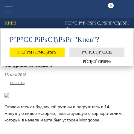
0
КИЕВ
РЄР°С‚Р°Р»РЅРІ С‚РЅРІР°СЂРЅРІ
Р’Р°С€ РіРѕСЂРѕРґ "Киев"?
Главная
Тег: «mongoose»
ТЕГ: «MONGOOSE»
Р’СЃРΜ РІРΜСЂРЅРЅ
Р’С‹Р±СЂР°С‚СЊ
РҐСЂСЃРІРЅР№
Mongoose En España
15 мая 2018
новости
Отвлекитесь от будничной рутины и погрузитесь в 14-
минутную видео-историю, повествующую о корпоративчике,
который в начале марта был устроен Mongoose...