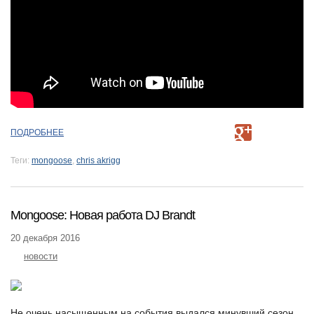
ПОДРОБНЕЕ
Теги:
mongoose
,
chris akrigg
Mongoose: Новая работа DJ Brandt
20 декабря 2016
новости
Не очень насыщенным на события выдался минувший сезон