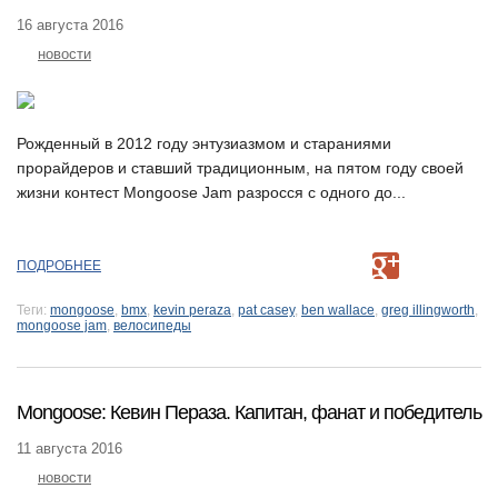
16 августа 2016
новости
Рожденный в 2012 году энтузиазмом и стараниями
прорайдеров и ставший традиционным, на пятом году своей
жизни контест Mongoose Jam разросся с одного до...
ПОДРОБНЕЕ
Теги:
mongoose
,
bmx
,
kevin peraza
,
pat casey
,
ben wallace
,
greg illingworth
,
mongoose jam
,
велосипеды
Mongoose: Кевин Пераза. Капитан, фанат и победитель
11 августа 2016
новости