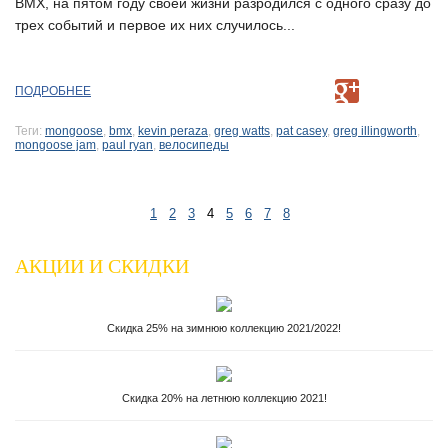
BMX, на пятом году своей жизни разродился с одного сразу до
трех событий и первое их них случилось...
ПОДРОБНЕЕ
Теги:
mongoose
,
bmx
,
kevin peraza
,
greg watts
,
pat casey
,
greg illingworth
,
mongoose jam
,
paul ryan
,
велосипеды
1
2
3
4
5
6
7
8
АКЦИИ И СКИДКИ
Скидка 25% на зимнюю коллекцию 2021/2022!
Скидка 20% на летнюю коллекцию 2021!