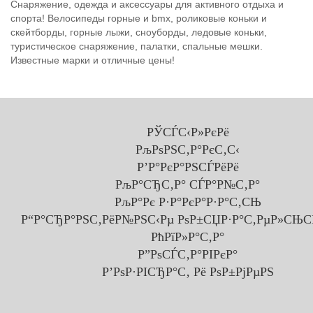
Снаряжение, одежда и аксессуары для активного отдыха и
спорта! Велосипеды горные и bmx, роликовые коньки и
скейтборды, горные лыжи, сноуборды, ледовые коньки,
туристическое снаряжение, палатки, спальные мешки.
Известные марки и отличные цены!
РЎСЃС‹Р»РєРё
РљРѕРЅС‚Р°РєС‚С‹
Р’Р°РєР°РЅСЃРёРё
РљР°СЂС‚Р° СЃР°Р№С‚Р°
РљР°Рє Р·Р°РєР°Р·Р°С‚СЊ
Р“Р°СЂР°РЅС‚РёР№РЅС‹Рµ РѕР±СЏР·Р°С‚РµР»СЊС
РћРїР»Р°С‚Р°
Р”РѕСЃС‚Р°РІРєР°
Р’РѕР·РІСЂР°С‚ Рё РѕР±РјРµРЅ