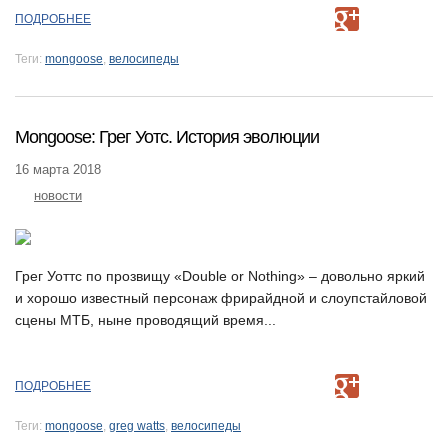
ПОДРОБНЕЕ
Теги:
mongoose
,
велосипеды
Mongoose: Грег Уотс. История эволюции
16 марта 2018
новости
Грег Уоттс по прозвищу «Double or Nothing» – довольно яркий
и хорошо известный персонаж фрирайдной и слоупстайловой
сцены МТБ, ныне проводящий время...
ПОДРОБНЕЕ
Теги:
mongoose
,
greg watts
,
велосипеды