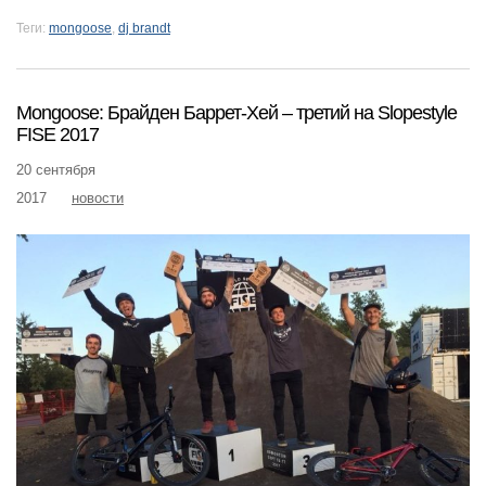
Теги:
mongoose
,
dj brandt
Mongoose: Брайден Баррет-Хей – третий на Slopestyle
FISE 2017
20 сентября
2017
новости