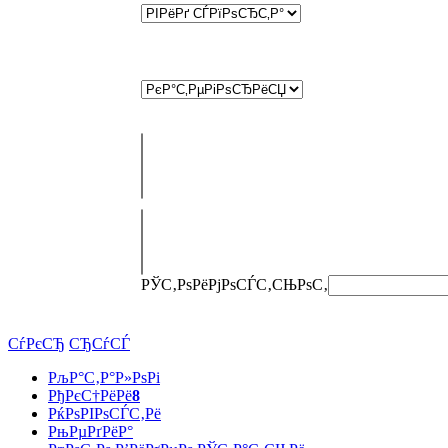
РЎС‚РѕРёРјРѕСЃС‚СЊ
РѕС‚
СѓРєСЂ
СЂСѓСЃ
РљР°С‚Р°Р»РѕРі
РђРєС†РёРё
8
РќРѕРІРѕСЃС‚Рё
РњРµРґРёР°