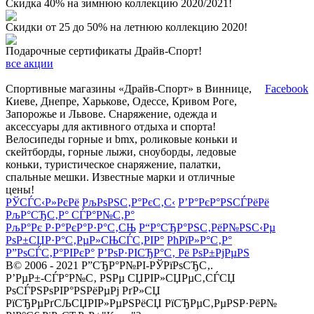
Скидка 40% на зимнюю коллекцию 2020/2021!
Скидки от 25 до 50% на летнюю коллекцию 2020!
Подарочные сертификаты Драйв-Спорт!
все акции
Спортивные магазины «Драйв-Спорт» в Виннице,
Facebook
Киеве, Днепре, Харькове, Одессе, Кривом Роге,
Запорожье и Львове. Снаряжение, одежда и
аксессуары для активного отдыха и спорта!
Велосипеды горные и bmx, роликовые коньки и
скейтборды, горные лыжи, сноуборды, ледовые
коньки, туристическое снаряжение, палатки,
спальные мешки. Известные марки и отличные
цены!
РЎСЃС‹Р»РєРё
РљРѕРЅС‚Р°РєС‚С‹
Р’Р°РєР°РЅСЃРёРё
РљР°СЂС‚Р° СЃР°Р№С‚Р°
РљР°Рє Р·Р°РєР°Р·Р°С‚СЊ
Р“Р°СЂР°РЅС‚РёР№РЅС‹Рµ
РѕР±СЏР·Р°С‚РµР»СЊСЃС‚РІР°
РћРїР»Р°С‚Р°
Р”РѕСЃС‚Р°РІРєР°
Р’РѕР·РІСЂР°С‚ Рё РѕР±РјРµРЅ
В© 2006 - 2021 Р”СЂР°Р№РІ-РЎРїРѕСЂС‚.
Р’РµР±-СЃР°Р№С‚ РЅРµ СЏРІР»СЏРµС‚СЃСЏ
РѕСЃРЅРѕРІР°РЅРёРµРј РґР»СЏ
РїСЂРµРґСЉСЏРІР»РµРЅРёСЏ РїСЂРµС‚РµРЅР·РёР№