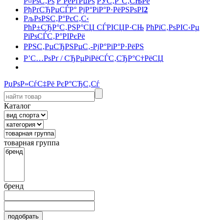
Р¤РѕС‚Рѕ
Р’РёРґРµРѕ
РЎС‚Р°С‚СЊРё
РђРґСЂРµСЃР° РјР°РіР°Р·РёРЅРѕРІ
2
РљРѕРЅС‚Р°РєС‚С‹
РћР±СЂР°С‚РЅР°СЏ СЃРІСЏР·СЊ
РћРїС‚РѕРІС‹Рµ
РїРѕСЃС‚Р°РІРєРё
РРЅС‚РµСЂРЅРµС‚-РјР°РіР°Р·РёРЅ
Р’С…РѕРґ / СЂРµРіРёСЃС‚СЂР°С†РёСЏ
РџРѕР»СѓС‡Рё РєР°СЂС‚Сѓ
Каталог
товарная группа
бренд