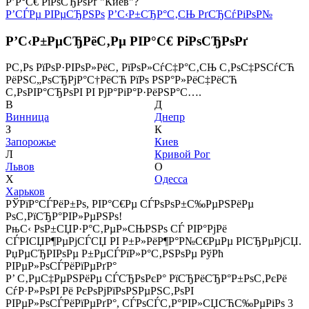
Р’Р°С€ РіРѕСЂРѕРґ "Киев"?
Р’СЃРµ РІРµСЂРЅРѕ
Р’С‹Р±СЂР°С‚СЊ РґСЂСѓРіРѕР№
Р’С‹Р±РµСЂРёС‚Рµ РІР°С€ РіРѕСЂРѕРґ
Р­С‚Рѕ РїРѕР·РІРѕР»РёС‚ РїРѕР»СѓС‡Р°С‚СЊ С‚РѕС‡РЅСѓСЋ
РёРЅС„РѕСЂРјР°С†РёСЋ РїРѕ РЅР°Р»РёС‡РёСЋ
С‚РѕРІР°СЂРѕРІ РІ РјР°РіР°Р·РёРЅР°С….
В
Д
Винница
Днепр
З
К
Запорожье
Киев
Л
Кривой Рог
Львов
О
Х
Одесса
Харьков
РЎРїР°СЃРёР±Рѕ, РІР°С€Рµ СЃРѕРѕР±С‰РµРЅРёРµ
РѕС‚РїСЂР°РІР»РµРЅРѕ!
РњС‹ РѕР±СЏР·Р°С‚РµР»СЊРЅРѕ СЃ РІР°РјРё
СЃРІСЏР¶РµРјСЃСЏ РІ Р±Р»РёР¶Р°Р№С€РµРµ РІСЂРµРјСЏ.
РџРµСЂРІРѕРµ Р±РµСЃРїР»Р°С‚РЅРѕРµ РўРћ
РІРµР»РѕСЃРёРїРµРґР°
Р’ С‚РµС‡РµРЅРёРµ СЃСЂРѕРєР° РїСЂРёСЂР°Р±РѕС‚РєРё
СѓР·Р»РѕРІ Рё РєРѕРјРїРѕРЅРµРЅС‚РѕРІ
РІРµР»РѕСЃРёРїРµРґР°, СЃРѕСЃС‚Р°РІР»СЏСЋС‰РµРіРѕ 3