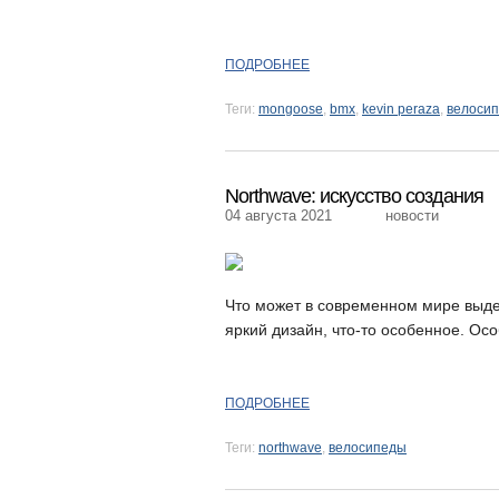
ПОДРОБНЕЕ
Теги:
mongoose
,
bmx
,
kevin peraza
,
велоси
Northwave: искусство создания
04 августа 2021
новости
Что может в современном мире выдел
яркий дизайн, что-то особенное. Ос
ПОДРОБНЕЕ
Теги:
northwave
,
велосипеды