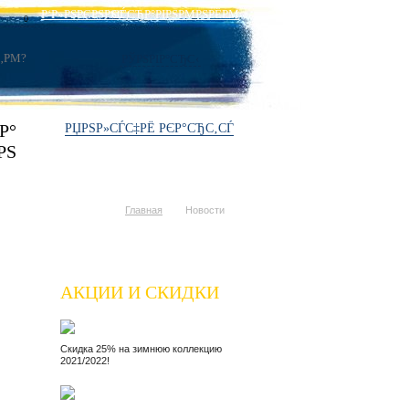
Р‘Р»РЅРЄРЅРЅС‚
СЃСЂР°РІРЅРΜРЅРЁРΜ
0
РЎРЅРІР°СЂС‹
Р°
РЏРЅР»СЃС‡РЁ РЄР°СЂС‚СЃ
РЅ
Главная
Новости
АКЦИИ И СКИДКИ
Скидка 25% на зимнюю коллекцию
2021/2022!