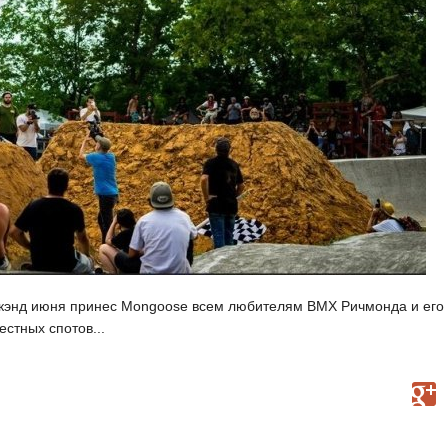
икэнд июня принес Mongoose всем любителям BMX Ричмонда и его
естных спотов...