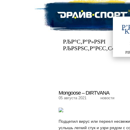
Р’
"К
РЉР°С‚Р°Р»РЅРІ
РЂ
РЉРЅРЅС‚Р°РЄС‚С‹
РІ
Mongoose – DIRTVANA
05 августа 2021
новости
Подцепил вирус или переел несвежих 
услышь легкий стук и узри рядом с с