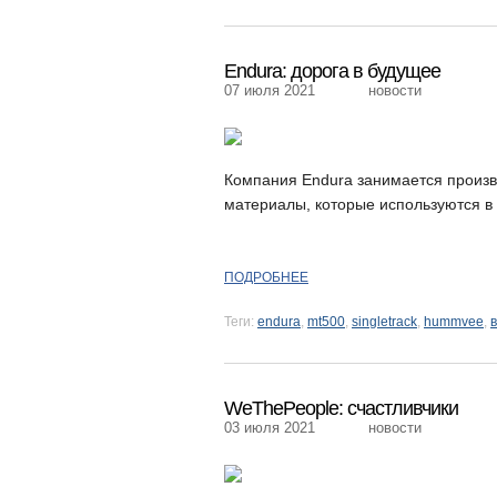
Endura: дорога в будущее
07 июля 2021
новости
Компания Endura занимается произв
материалы, которые используются в 
ПОДРОБНЕЕ
Теги:
endura
,
mt500
,
singletrack
,
hummvee
,
WeThePeople: счастливчики
03 июля 2021
новости