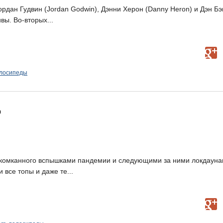
ордан Гудвин (Jordan Godwin), Дэнни Херон (Danny Heron) и Дэн Бэ
вы. Во-вторых...
лосипеды
о
скомканного вспышками пандемии и следующими за ними локдаун
все топы и даже те...