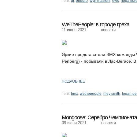
Теги:
gt
,
enduro
,
wyn masters
,
ews
,
noga kor
WeThePeople: в городе греха
11 июня 2021
новости
Яркие представители ВМХ-команды W
Penberg) - побывали в Лас-Вегасе. В
ПОДРОБНЕЕ
Теги:
bmx
,
wethepeople
,
riley smith
,
logan p
Mongoose: Серебро Чемпионат
09 июня 2021
новости