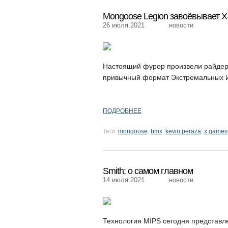
Mongoose Legion завоёвывает 
26 июля 2021
новости
Настоящий фурор произвели райдер
привычный формат Экстремальных Иг
ПОДРОБНЕЕ
Теги:
mongoose
,
bmx
,
kevin peraza
,
x games
Smith: о самом главном
14 июля 2021
новости
Технология MIPS сегодня представл