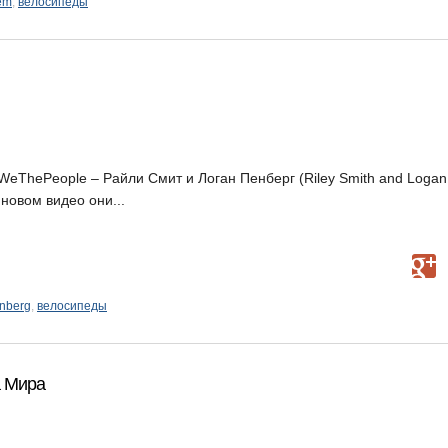
em
,
велосипеды
eThePeople – Райли Смит и Логан Пенберг (Riley Smith and Logan
 новом видео они...
enberg
,
велосипеды
а Мира