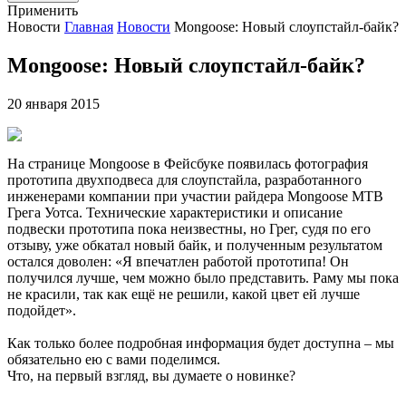
Применить
Новости
Главная
Новости
Mongoose: Новый слоупстайл-байк?
Mongoose: Новый слоупстайл-байк?
20 января 2015
На странице Mongoose в Фейсбуке появилась фотография
прототипа двухподвеса для слоупстайла, разработанного
инженерами компании при участии райдера Mongoose MTB
Грега Уотса. Технические характеристики и описание
подвески прототипа пока неизвестны, но Грег, судя по его
отзыву, уже обкатал новый байк, и полученным результатом
остался доволен: «Я впечатлен работой прототипа! Он
получился лучше, чем можно было представить. Раму мы пока
не красили, так как ещё не решили, какой цвет ей лучше
подойдет».
Как только более подробная информация будет доступна – мы
обязательно ею с вами поделимся.
Что, на первый взгляд, вы думаете о новинке?