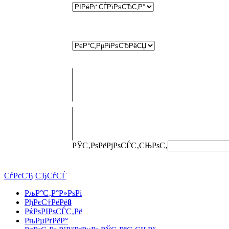
РЎС‚РѕРёРјРѕСЃС‚СЊ
РѕС‚
СѓРєСЂ
СЂСѓСЃ
РљР°С‚Р°Р»РѕРі
РђРєС†РёРё
8
РќРѕРІРѕСЃС‚Рё
РњРµРґРёР°