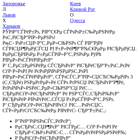
Запорожье
Киев
Л
Кривой Рог
Львов
О
Х
Одесса
Харьков
РЎРїР°СЃРёР±Рѕ, РІР°С€Рµ СЃРѕРѕР±С‰РµРЅРёРµ
РѕС‚РїСЂР°РІР»РµРЅРѕ!
РњС‹ РѕР±СЏР·Р°С‚РµР»СЊРЅРѕ СЃ РІР°РјРё
СЃРІСЏР¶РµРјСЃСЏ РІ Р±Р»РёР¶Р°Р№С€РµРµ РІСЂРµРјСЏ.
РџРµСЂРІРѕРµ Р±РµСЃРїР»Р°С‚РЅРѕРµ РўРћ
РІРµР»РѕСЃРёРїРµРґР°
Р’ С‚РµС‡РµРЅРёРµ СЃСЂРѕРєР° РїСЂРёСЂР°Р±РѕС‚РєРё
СѓР·Р»РѕРІ Рё РєРѕРјРїРѕРЅРµРЅС‚РѕРІ
РІРµР»РѕСЃРёРїРµРґР°, СЃРѕСЃС‚Р°РІР»СЏСЋС‰РµРіРѕ 3
(С‚СЂРё) РЅРµРґРµР»Рё СЃРѕ РґРЅСЏ РїСЂРѕРґР°Р¶Рё,
РґРѕРїРѕР»РЅРёС‚РµР»СЊРЅР°СЏ РёС…
СЂРµРіСѓР»РёСЂРѕРІРєР° Рё РЅР°СЃС‚СЂРѕР№РєР°
РїСЂРѕРёР·РІРѕРґРёС‚СЃСЏ Р±РµСЃРїР»Р°С‚РЅРѕ.
Р’ СЂРµРіСѓР»РёСЂРѕРІРєСѓ РІС…РѕРґСЏС‚
СЃР»РµРґСѓСЋС‰РёРµ РІРёРґС‹ СЂР°Р±РѕС‚:
Р”РёР°РіРЅРѕСЃС‚РёРєР°;
РџСЂРѕС‚СЏР¶РєР° РІСЃРµС… СѓР·Р»РѕРІ Рё
СЂРµР·СЊР±РѕРІС‹С… СЃРѕРµРґРёРЅРµРЅРёР№;
Р РµРіСѓР»РёСЂРѕРІРєР°