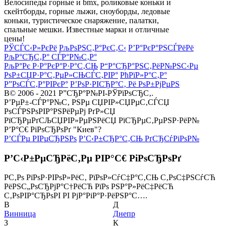
Велосипеды горные и bmx, роликовые коньки и
скейтборды, горные лыжи, сноуборды, ледовые
коньки, туристическое снаряжение, палатки,
спальные мешки. Известные марки и отличные
цены!
РЎСЃС‹Р»РєРё
РљРѕРЅС‚Р°РєС‚С‹
Р’Р°РєР°РЅСЃРёРё
РљР°СЂС‚Р° СЃР°Р№С‚Р°
РљР°Рє Р·Р°РєР°Р·Р°С‚СЊ
Р“Р°СЂР°РЅС‚РёР№РЅС‹Рµ
РѕР±СЏР·Р°С‚РµР»СЊСЃС‚РІР°
РћРїР»Р°С‚Р°
Р”РѕСЃС‚Р°РІРєР°
Р’РѕР·РІСЂР°С‚ Рё РѕР±РјРµРЅ
В© 2006 - 2021 Р”СЂР°Р№РІ-РЎРїРѕСЂС‚.
Р’РµР±-СЃР°Р№С‚ РЅРµ СЏРІР»СЏРµС‚СЃСЏ
РѕСЃРЅРѕРІР°РЅРёРµРј РґР»СЏ
РїСЂРµРґСЉСЏРІР»РµРЅРёСЏ РїСЂРµС‚РµРЅР·РёР№
Р’Р°С€ РіРѕСЂРѕРґ "Киев"?
Р’СЃРµ РІРµСЂРЅРѕ
Р’С‹Р±СЂР°С‚СЊ РґСЂСѓРіРѕР№
Р’С‹Р±РµСЂРёС‚Рµ РІР°С€ РіРѕСЂРѕРґ
Р­С‚Рѕ РїРѕР·РІРѕР»РёС‚ РїРѕР»СѓС‡Р°С‚СЊ С‚РѕС‡РЅСѓСЋ
РёРЅС„РѕСЂРјР°С†РёСЋ РїРѕ РЅР°Р»РёС‡РёСЋ
С‚РѕРІР°СЂРѕРІ РІ РјР°РіР°Р·РёРЅР°С….
В
Д
Винница
Днепр
З
К