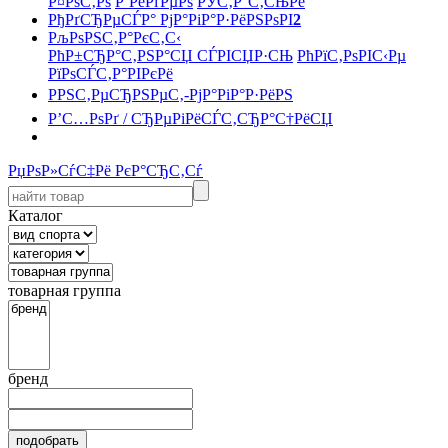
Р¤РѕС‚Рѕ
Р’РёРґРµРѕ
РЎС‚Р°С‚СЊРё
РђРґСЂРµСЃР° РјР°РіР°Р·РёРЅРѕРІ
2
РљРѕРЅС‚Р°РєС‚С‹
РћР±СЂР°С‚РЅР°СЏ СЃРІСЏР·СЊ
РћРїС‚РѕРІС‹Рµ
РїРѕСЃС‚Р°РІРєРё
РРЅС‚РµСЂРЅРµС‚-РјР°РіР°Р·РёРЅ
Р’С…РѕРґ / СЂРµРіРёСЃС‚СЂР°С†РёСЏ
РџРѕР»СѓС‡Рё РєР°СЂС‚Сѓ
Каталог
товарная группа
бренд