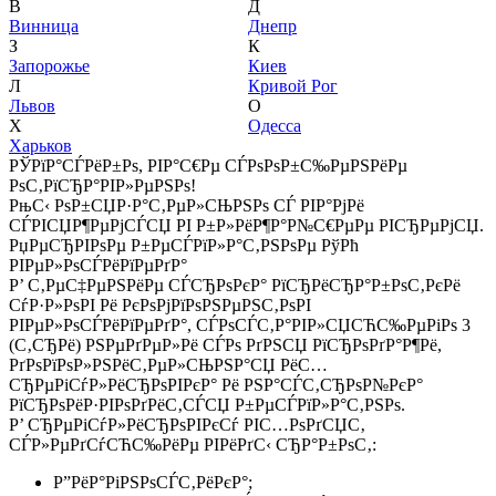
В
Д
Винница
Днепр
З
К
Запорожье
Киев
Л
Кривой Рог
Львов
О
Х
Одесса
Харьков
РЎРїР°СЃРёР±Рѕ, РІР°С€Рµ СЃРѕРѕР±С‰РµРЅРёРµ
РѕС‚РїСЂР°РІР»РµРЅРѕ!
РњС‹ РѕР±СЏР·Р°С‚РµР»СЊРЅРѕ СЃ РІР°РјРё
СЃРІСЏР¶РµРјСЃСЏ РІ Р±Р»РёР¶Р°Р№С€РµРµ РІСЂРµРјСЏ.
РџРµСЂРІРѕРµ Р±РµСЃРїР»Р°С‚РЅРѕРµ РўРћ
РІРµР»РѕСЃРёРїРµРґР°
Р’ С‚РµС‡РµРЅРёРµ СЃСЂРѕРєР° РїСЂРёСЂР°Р±РѕС‚РєРё
СѓР·Р»РѕРІ Рё РєРѕРјРїРѕРЅРµРЅС‚РѕРІ
РІРµР»РѕСЃРёРїРµРґР°, СЃРѕСЃС‚Р°РІР»СЏСЋС‰РµРіРѕ 3
(С‚СЂРё) РЅРµРґРµР»Рё СЃРѕ РґРЅСЏ РїСЂРѕРґР°Р¶Рё,
РґРѕРїРѕР»РЅРёС‚РµР»СЊРЅР°СЏ РёС…
СЂРµРіСѓР»РёСЂРѕРІРєР° Рё РЅР°СЃС‚СЂРѕР№РєР°
РїСЂРѕРёР·РІРѕРґРёС‚СЃСЏ Р±РµСЃРїР»Р°С‚РЅРѕ.
Р’ СЂРµРіСѓР»РёСЂРѕРІРєСѓ РІС…РѕРґСЏС‚
СЃР»РµРґСѓСЋС‰РёРµ РІРёРґС‹ СЂР°Р±РѕС‚:
Р”РёР°РіРЅРѕСЃС‚РёРєР°;