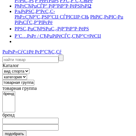
Р¤РѕС‚Рѕ
Р’РёРґРµРѕ
РЎС‚Р°С‚СЊРё
РђРґСЂРµСЃР° РјР°РіР°Р·РёРЅРѕРІ
2
РљРѕРЅС‚Р°РєС‚С‹
РћР±СЂР°С‚РЅР°СЏ СЃРІСЏР·СЊ
РћРїС‚РѕРІС‹Рµ
РїРѕСЃС‚Р°РІРєРё
РРЅС‚РµСЂРЅРµС‚-РјР°РіР°Р·РёРЅ
Р’С…РѕРґ / СЂРµРіРёСЃС‚СЂР°С†РёСЏ
РџРѕР»СѓС‡Рё РєР°СЂС‚Сѓ
Каталог
товарная группа
бренд