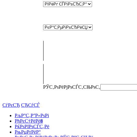
РЎС‚РѕРёРјРѕСЃС‚СЊ
РѕС‚
СѓРєСЂ
СЂСѓСЃ
РљР°С‚Р°Р»РѕРі
РђРєС†РёРё
8
РќРѕРІРѕСЃС‚Рё
РњРµРґРёР°