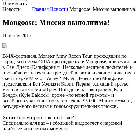
Применить
Новости
Главная
Новости
Mongoose: Миссия выполнима!
Mongoose: Миссия выполнима!
16 июня 2015
BMX-фестиваль Monster Army Recon Tour, проходящий по
городам и весям США при поддержке Mongoose, приземлился
в Сан-Диего (Калифорния). Несколько десятков любителей и
прорайдеров в течение трех дней выясняли свои отношения в
скейт-парке Mission Valley YMCA. Делегацию Mongoose
представляли Бен Уоллаз и Кевин Пераза, занявший третье
место в категории «Про». Победитель – австралиец Кайл
Болдок (Kyle Baldock), кроме «почетной грамоты» и
всеобщего уважения, получил чек на $5.000. Много музыки,
безудержного веселья и головокружительных трюков.
Хотите посмотреть как это было?
Специально для вас – небольшой видеоотчет с нарезкой
наиболее интересных моментов: