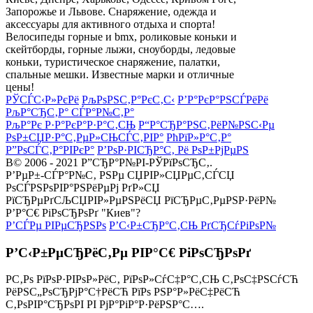
Запорожье и Львове. Снаряжение, одежда и
аксессуары для активного отдыха и спорта!
Велосипеды горные и bmx, роликовые коньки и
скейтборды, горные лыжи, сноуборды, ледовые
коньки, туристическое снаряжение, палатки,
спальные мешки. Известные марки и отличные
цены!
РЎСЃС‹Р»РєРё
РљРѕРЅС‚Р°РєС‚С‹
Р’Р°РєР°РЅСЃРёРё
РљР°СЂС‚Р° СЃР°Р№С‚Р°
РљР°Рє Р·Р°РєР°Р·Р°С‚СЊ
Р“Р°СЂР°РЅС‚РёР№РЅС‹Рµ
РѕР±СЏР·Р°С‚РµР»СЊСЃС‚РІР°
РћРїР»Р°С‚Р°
Р”РѕСЃС‚Р°РІРєР°
Р’РѕР·РІСЂР°С‚ Рё РѕР±РјРµРЅ
В© 2006 - 2021 Р”СЂР°Р№РІ-РЎРїРѕСЂС‚.
Р’РµР±-СЃР°Р№С‚ РЅРµ СЏРІР»СЏРµС‚СЃСЏ
РѕСЃРЅРѕРІР°РЅРёРµРј РґР»СЏ
РїСЂРµРґСЉСЏРІР»РµРЅРёСЏ РїСЂРµС‚РµРЅР·РёР№
Р’Р°С€ РіРѕСЂРѕРґ "Киев"?
Р’СЃРµ РІРµСЂРЅРѕ
Р’С‹Р±СЂР°С‚СЊ РґСЂСѓРіРѕР№
Р’С‹Р±РµСЂРёС‚Рµ РІР°С€ РіРѕСЂРѕРґ
Р­С‚Рѕ РїРѕР·РІРѕР»РёС‚ РїРѕР»СѓС‡Р°С‚СЊ С‚РѕС‡РЅСѓСЋ
РёРЅС„РѕСЂРјР°С†РёСЋ РїРѕ РЅР°Р»РёС‡РёСЋ
С‚РѕРІР°СЂРѕРІ РІ РјР°РіР°Р·РёРЅР°С….