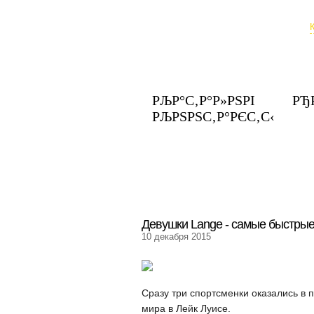
РЉР°С‚Р°Р»РЅРІ
РЂ
РЉРЅРЅС‚Р°РЄС‚С‹
Девушки Lange - самые быстры
10 декабря 2015
Сразу три спортсменки оказались в п
мира в Лейк Луисе.