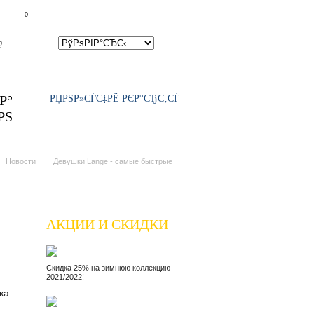
Р‘Р»РЅРЄРЅРЅС‚
СЃСЂР°РІРЅРΜРЅРЁРΜ
0
Р°
РЏРЅР»СЃС‡РЁ РЄР°СЂС‚СЃ
РЅ
Новости
Девушки Lange - самые быстрые
АКЦИИ И СКИДКИ
Скидка 25% на зимнюю коллекцию
2021/2022!
ка