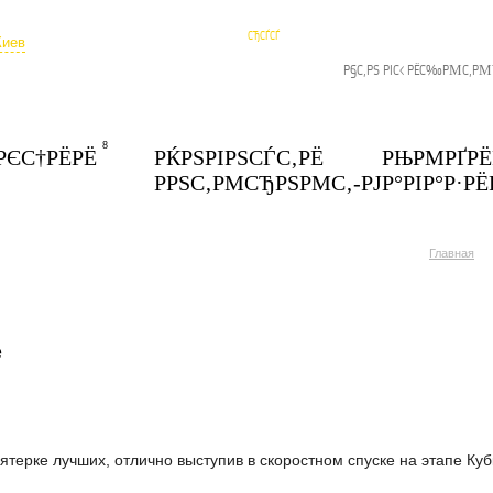
Р›РЁС‡РЅС‹Р№
СЃРЄСЂ
РЄР°Р±РЁРЅРΜС‚
СЂСЃСЃ
Киев
РЂРҐСЂРΜСЃР° РЈР°РІР°Р·РЁРЅРЅРІ
8
РЄС†РЁРЁ
РЌРЅРІРЅСЃС‚РЁ
РЊРΜРҐРЁ
РРЅС‚РΜСЂРЅРΜС‚-РЈР°РІР°Р·РЁ
Главная
е
ятерке лучших, отлично выступив в скоростном спуске на этапе Куб