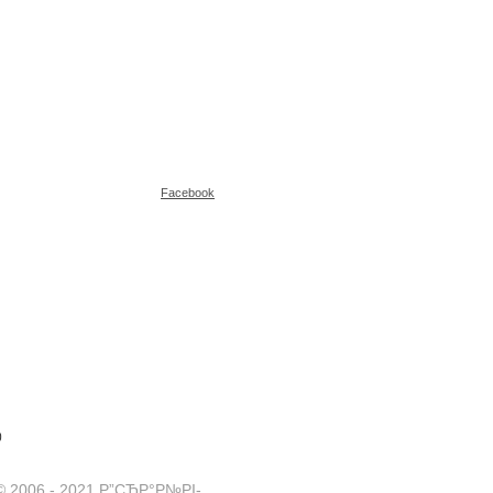
Facebook
°
© 2006 - 2021 Р”СЂР°Р№РІ-