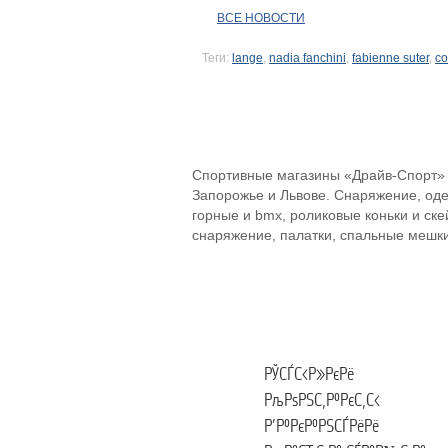
ВСЕ НОВОСТИ
Теги:
lange
,
nadia fanchini
,
fabienne suter
,
co
Спортивные магазины «Драйв-Спорт» в
Запорожье и Львове. Снаряжение, оде
горные и bmx, роликовые коньки и ск
снаряжение, палатки, спальные мешки
РЎСЃС‹Р»РєРё
РљРѕРЅС‚Р°РєС‚С‹
Р’Р°РєР°РЅСЃРёРё