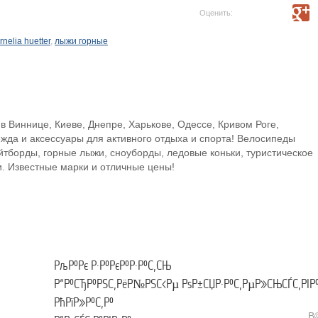
Оценить:
rnelia huetter
,
лыжи горные
 Виннице, Киеве, Днепре, Харькове, Одессе, Кривом Роге,
жда и аксессуары для активного отдыха и спорта! Велосипеды
ейтборды, горные лыжи, сноуборды, ледовые коньки, туристическое
. Известные марки и отличные цены!
РљР°Рє Р·Р°РєР°Р·Р°С‚СЊ
Р“Р°СЂР°РЅС‚РёР№РЅС‹Рµ РѕР±СЏР·Р°С‚РµР»СЊСЃС‚РІР
РћРїР»Р°С‚Р°
В