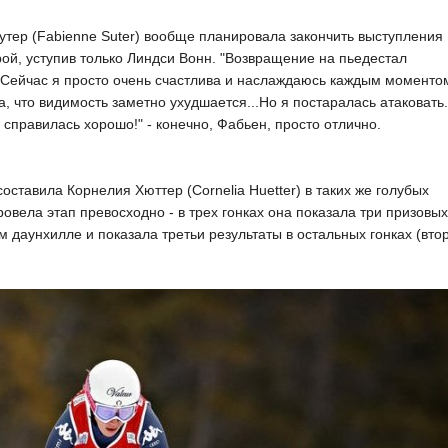
тер (Fabienne Suter) вообще планировала закончить выступления
рой, уступив только Линдси Вонн. "Возвращение на пьедестал
. Сейчас я просто очень счастлива и наслаждаюсь каждым моменто
а, что видимость заметно ухудшается...Но я постаралась атаковать.
 справилась хорошо!" - конечно, Фабьен, просто отлично.
ставила Корнелия Хюттер (Cornelia Huetter) в таких же голубых
овела этап превосходно - в трех гонках она показала три призовых
м даунхилле и показала третьи результаты в остальных гонках (вто