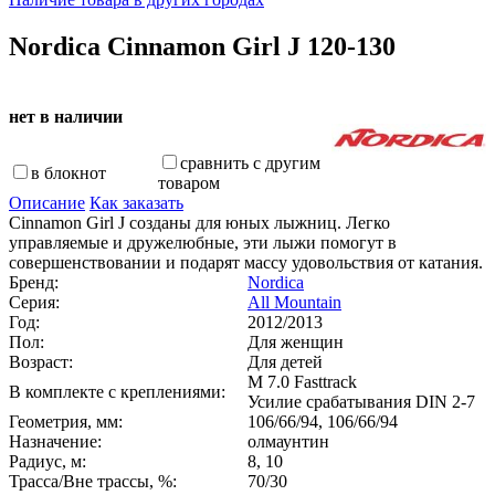
Nordica Cinnamon Girl J 120-130
нет в наличии
сравнить с другим
в блокнот
товаром
Описание
Как заказать
Cinnamon Girl J cозданы для юных лыжниц. Легко
управляемые и дружелюбные, эти лыжи помогут в
совершенствовании и подарят массу удовольствия от катания.
Бренд:
Nordica
Серия:
All Mountain
Год:
2012/2013
Пол:
Для женщин
Возраст:
Для детей
M 7.0 Fasttrack
В комплекте с креплениями:
Усилие срабатывания DIN 2-7
Геометрия, мм:
106/66/94, 106/66/94
Назначение:
олмаунтин
Радиус, м:
8, 10
Трасса/Вне трассы, %:
70/30