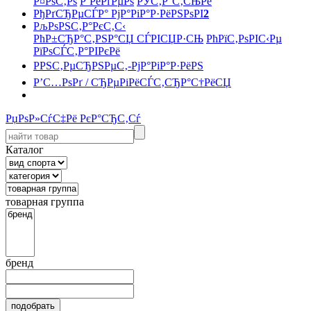
Р¤РѕС‚Рѕ
Р’РёРґРµРѕ
РЎС‚Р°С‚СЊРё
РђРґСЂРµСЃР° РјР°РіР°Р·РёРЅРѕРІ
2
РљРѕРЅС‚Р°РєС‚С‹
РћР±СЂР°С‚РЅР°СЏ СЃРІСЏР·СЊ
РћРїС‚РѕРІС‹Рµ
РїРѕСЃС‚Р°РІРєРё
РРЅС‚РµСЂРЅРµС‚-РјР°РіР°Р·РёРЅ
Р’С…РѕРґ / СЂРµРіРёСЃС‚СЂР°С†РёСЏ
РџРѕР»СѓС‡Рё РєР°СЂС‚Сѓ
Каталог
товарная группа
бренд