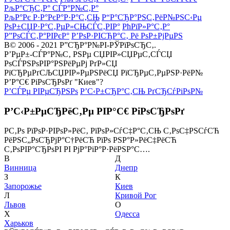
РљР°СЂС‚Р° СЃР°Р№С‚Р°
РљР°Рє Р·Р°РєР°Р·Р°С‚СЊ
Р“Р°СЂР°РЅС‚РёР№РЅС‹Рµ
РѕР±СЏР·Р°С‚РµР»СЊСЃС‚РІР°
РћРїР»Р°С‚Р°
Р”РѕСЃС‚Р°РІРєР°
Р’РѕР·РІСЂР°С‚ Рё РѕР±РјРµРЅ
В© 2006 - 2021 Р”СЂР°Р№РІ-РЎРїРѕСЂС‚.
Р’РµР±-СЃР°Р№С‚ РЅРµ СЏРІР»СЏРµС‚СЃСЏ
РѕСЃРЅРѕРІР°РЅРёРµРј РґР»СЏ
РїСЂРµРґСЉСЏРІР»РµРЅРёСЏ РїСЂРµС‚РµРЅР·РёР№
Р’Р°С€ РіРѕСЂРѕРґ "Киев"?
Р’СЃРµ РІРµСЂРЅРѕ
Р’С‹Р±СЂР°С‚СЊ РґСЂСѓРіРѕР№
Р’С‹Р±РµСЂРёС‚Рµ РІР°С€ РіРѕСЂРѕРґ
Р­С‚Рѕ РїРѕР·РІРѕР»РёС‚ РїРѕР»СѓС‡Р°С‚СЊ С‚РѕС‡РЅСѓСЋ
РёРЅС„РѕСЂРјР°С†РёСЋ РїРѕ РЅР°Р»РёС‡РёСЋ
С‚РѕРІР°СЂРѕРІ РІ РјР°РіР°Р·РёРЅР°С….
В
Д
Винница
Днепр
З
К
Запорожье
Киев
Л
Кривой Рог
Львов
О
Х
Одесса
Харьков