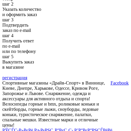
шаг 2
Указать количество
и оформить заказ
шаг 3
Подтвердить
заказ по e-mail
шаг 4
Получить ответ
по e-mail
или по телефону
шаг 5
Выкупить заказ
в магазине
регистрация
Спортивные магазины «Драйв-Спорт» в Виннице,
Facebook
Киеве, Днепре, Харькове, Одессе, Кривом Роге,
Запорожье и Львове. Снаряжение, одежда и
аксессуары для активного отдыха и спорта!
Велосипеды горные и bmx, роликовые коньки и
скейтборды, горные лыжи, сноуборды, ледовые
коньки, туристическое снаряжение, палатки,
спальные мешки. Известные марки и отличные
цены!
РЎСЃС‹Р»РєРё
РљРѕРЅС‚Р°РєС‚С‹
Р’Р°РєР°РЅСЃРёРё