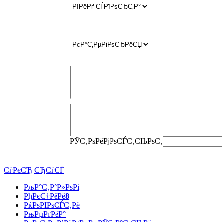
РЎС‚РѕРёРјРѕСЃС‚СЊ
РѕС‚
СѓРєСЂ
СЂСѓСЃ
РљР°С‚Р°Р»РѕРі
РђРєС†РёРё
8
РќРѕРІРѕСЃС‚Рё
РњРµРґРёР°