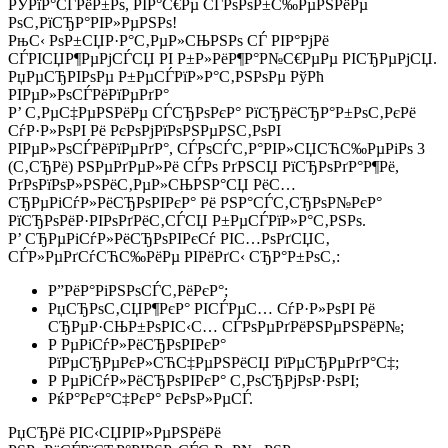
РЎРїР°СЃРёР±Рѕ, РІР°С€Рµ СЃРѕРѕР±С‰РµРЅРёРµ
РѕС‚РїСЂР°РІР»РµРЅРѕ!
РњС‹ РѕР±СЏР·Р°С‚РµР»СЊРЅРѕ СЃ РІР°РјРё
СЃРІСЏР¶РµРјСЃСЏ РІ Р±Р»РёР¶Р°Р№С€РµРµ РІСЂРµРјСЏ.
РџРµСЂРІРѕРµ Р±РµСЃРїР»Р°С‚РЅРѕРµ РўРћ
РІРµР»РѕСЃРёРїРµРґР°
Р’ С‚РµС‡РµРЅРёРµ СЃСЂРѕРєР° РїСЂРёСЂР°Р±РѕС‚РєРё
СѓР·Р»РѕРІ Рё РєРѕРјРїРѕРЅРµРЅС‚РѕРІ
РІРµР»РѕСЃРёРїРµРґР°, СЃРѕСЃС‚Р°РІР»СЏСЋС‰РµРіРѕ 3
(С‚СЂРё) РЅРµРґРµР»Рё СЃРѕ РґРЅСЏ РїСЂРѕРґР°Р¶Рё,
РґРѕРїРѕР»РЅРёС‚РµР»СЊРЅР°СЏ РёС…
СЂРµРіСѓР»РёСЂРѕРІРєР° Рё РЅР°СЃС‚СЂРѕР№РєР°
РїСЂРѕРёР·РІРѕРґРёС‚СЃСЏ Р±РµСЃРїР»Р°С‚РЅРѕ.
Р’ СЂРµРіСѓР»РёСЂРѕРІРєСѓ РІС…РѕРґСЏС‚
СЃР»РµРґСѓСЋС‰РёРµ РІРёРґС‹ СЂР°Р±РѕС‚:
Р”РёР°РіРЅРѕСЃС‚РёРєР°;
РџСЂРѕС‚СЏР¶РєР° РІСЃРµС… СѓР·Р»РѕРІ Рё
СЂРµР·СЊР±РѕРІС‹С… СЃРѕРµРґРёРЅРµРЅРёР№;
Р РµРіСѓР»РёСЂРѕРІРєР°
РїРµСЂРµРєР»СЋС‡РµРЅРёСЏ РїРµСЂРµРґР°С‡;
Р РµРіСѓР»РёСЂРѕРІРєР° С‚РѕСЂРјРѕР·РѕРІ;
РќР°РєР°С‡РєР° РєРѕР»РµСЃ.
РџСЂРё РІС‹СЏРІР»РµРЅРёРё