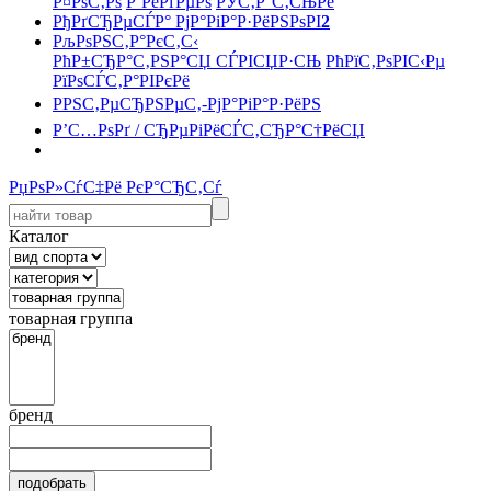
Р¤РѕС‚Рѕ
Р’РёРґРµРѕ
РЎС‚Р°С‚СЊРё
РђРґСЂРµСЃР° РјР°РіР°Р·РёРЅРѕРІ
2
РљРѕРЅС‚Р°РєС‚С‹
РћР±СЂР°С‚РЅР°СЏ СЃРІСЏР·СЊ
РћРїС‚РѕРІС‹Рµ
РїРѕСЃС‚Р°РІРєРё
РРЅС‚РµСЂРЅРµС‚-РјР°РіР°Р·РёРЅ
Р’С…РѕРґ / СЂРµРіРёСЃС‚СЂР°С†РёСЏ
РџРѕР»СѓС‡Рё РєР°СЂС‚Сѓ
Каталог
товарная группа
бренд