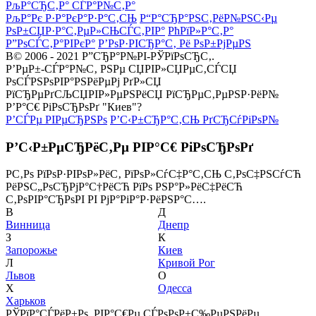
РљР°СЂС‚Р° СЃР°Р№С‚Р°
РљР°Рє Р·Р°РєР°Р·Р°С‚СЊ
Р“Р°СЂР°РЅС‚РёР№РЅС‹Рµ
РѕР±СЏР·Р°С‚РµР»СЊСЃС‚РІР°
РћРїР»Р°С‚Р°
Р”РѕСЃС‚Р°РІРєР°
Р’РѕР·РІСЂР°С‚ Рё РѕР±РјРµРЅ
В© 2006 - 2021 Р”СЂР°Р№РІ-РЎРїРѕСЂС‚.
Р’РµР±-СЃР°Р№С‚ РЅРµ СЏРІР»СЏРµС‚СЃСЏ
РѕСЃРЅРѕРІР°РЅРёРµРј РґР»СЏ
РїСЂРµРґСЉСЏРІР»РµРЅРёСЏ РїСЂРµС‚РµРЅР·РёР№
Р’Р°С€ РіРѕСЂРѕРґ "Киев"?
Р’СЃРµ РІРµСЂРЅРѕ
Р’С‹Р±СЂР°С‚СЊ РґСЂСѓРіРѕР№
Р’С‹Р±РµСЂРёС‚Рµ РІР°С€ РіРѕСЂРѕРґ
Р­С‚Рѕ РїРѕР·РІРѕР»РёС‚ РїРѕР»СѓС‡Р°С‚СЊ С‚РѕС‡РЅСѓСЋ
РёРЅС„РѕСЂРјР°С†РёСЋ РїРѕ РЅР°Р»РёС‡РёСЋ
С‚РѕРІР°СЂРѕРІ РІ РјР°РіР°Р·РёРЅР°С….
В
Д
Винница
Днепр
З
К
Запорожье
Киев
Л
Кривой Рог
Львов
О
Х
Одесса
Харьков
РЎРїР°СЃРёР±Рѕ, РІР°С€Рµ СЃРѕРѕР±С‰РµРЅРёРµ