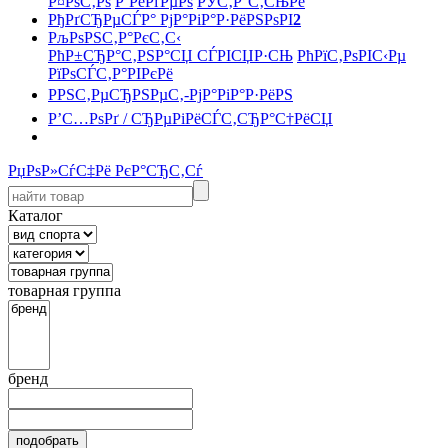
Р¤РѕС‚Рѕ
Р’РёРґРµРѕ
РЎС‚Р°С‚СЊРё
РђРґСЂРµСЃР° РјР°РіР°Р·РёРЅРѕРІ
2
РљРѕРЅС‚Р°РєС‚С‹
РћР±СЂР°С‚РЅР°СЏ СЃРІСЏР·СЊ
РћРїС‚РѕРІС‹Рµ
РїРѕСЃС‚Р°РІРєРё
РРЅС‚РµСЂРЅРµС‚-РјР°РіР°Р·РёРЅ
Р’С…РѕРґ / СЂРµРіРёСЃС‚СЂР°С†РёСЏ
РџРѕР»СѓС‡Рё РєР°СЂС‚Сѓ
Каталог
товарная группа
бренд