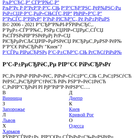
РљР°СЂС‚Р° СЃР°Р№С‚Р°
РљР°Рє Р·Р°РєР°Р·Р°С‚СЊ
Р“Р°СЂР°РЅС‚РёР№РЅС‹Рµ
РѕР±СЏР·Р°С‚РµР»СЊСЃС‚РІР°
РћРїР»Р°С‚Р°
Р”РѕСЃС‚Р°РІРєР°
Р’РѕР·РІСЂР°С‚ Рё РѕР±РјРµРЅ
В© 2006 - 2021 Р”СЂР°Р№РІ-РЎРїРѕСЂС‚.
Р’РµР±-СЃР°Р№С‚ РЅРµ СЏРІР»СЏРµС‚СЃСЏ
РѕСЃРЅРѕРІР°РЅРёРµРј РґР»СЏ
РїСЂРµРґСЉСЏРІР»РµРЅРёСЏ РїСЂРµС‚РµРЅР·РёР№
Р’Р°С€ РіРѕСЂРѕРґ "Киев"?
Р’СЃРµ РІРµСЂРЅРѕ
Р’С‹Р±СЂР°С‚СЊ РґСЂСѓРіРѕР№
Р’С‹Р±РµСЂРёС‚Рµ РІР°С€ РіРѕСЂРѕРґ
Р­С‚Рѕ РїРѕР·РІРѕР»РёС‚ РїРѕР»СѓС‡Р°С‚СЊ С‚РѕС‡РЅСѓСЋ
РёРЅС„РѕСЂРјР°С†РёСЋ РїРѕ РЅР°Р»РёС‡РёСЋ
С‚РѕРІР°СЂРѕРІ РІ РјР°РіР°Р·РёРЅР°С….
В
Д
Винница
Днепр
З
К
Запорожье
Киев
Л
Кривой Рог
Львов
О
Х
Одесса
Харьков
РЎРїР°СЃРёР±Рѕ, РІР°С€Рµ СЃРѕРѕР±С‰РµРЅРёРµ