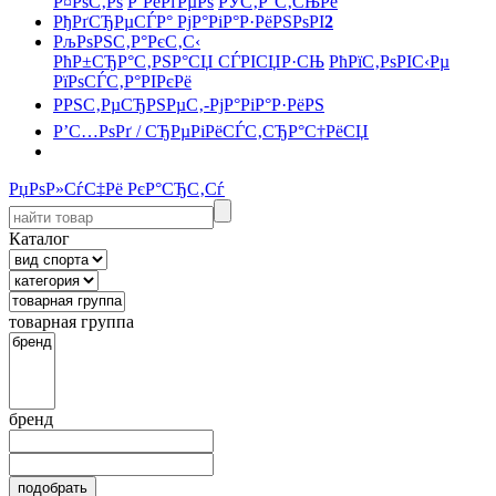
Р¤РѕС‚Рѕ
Р’РёРґРµРѕ
РЎС‚Р°С‚СЊРё
РђРґСЂРµСЃР° РјР°РіР°Р·РёРЅРѕРІ
2
РљРѕРЅС‚Р°РєС‚С‹
РћР±СЂР°С‚РЅР°СЏ СЃРІСЏР·СЊ
РћРїС‚РѕРІС‹Рµ
РїРѕСЃС‚Р°РІРєРё
РРЅС‚РµСЂРЅРµС‚-РјР°РіР°Р·РёРЅ
Р’С…РѕРґ / СЂРµРіРёСЃС‚СЂР°С†РёСЏ
РџРѕР»СѓС‡Рё РєР°СЂС‚Сѓ
Каталог
товарная группа
бренд