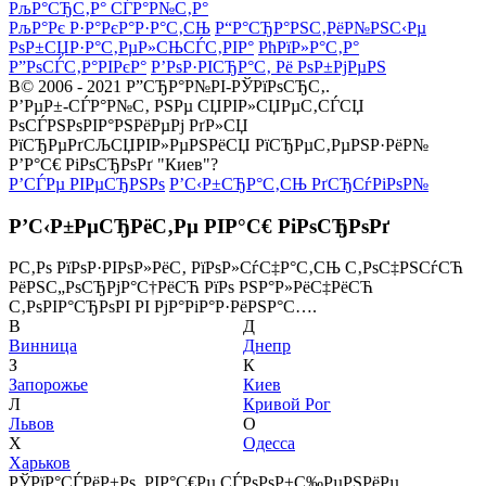
РљР°СЂС‚Р° СЃР°Р№С‚Р°
РљР°Рє Р·Р°РєР°Р·Р°С‚СЊ
Р“Р°СЂР°РЅС‚РёР№РЅС‹Рµ
РѕР±СЏР·Р°С‚РµР»СЊСЃС‚РІР°
РћРїР»Р°С‚Р°
Р”РѕСЃС‚Р°РІРєР°
Р’РѕР·РІСЂР°С‚ Рё РѕР±РјРµРЅ
В© 2006 - 2021 Р”СЂР°Р№РІ-РЎРїРѕСЂС‚.
Р’РµР±-СЃР°Р№С‚ РЅРµ СЏРІР»СЏРµС‚СЃСЏ
РѕСЃРЅРѕРІР°РЅРёРµРј РґР»СЏ
РїСЂРµРґСЉСЏРІР»РµРЅРёСЏ РїСЂРµС‚РµРЅР·РёР№
Р’Р°С€ РіРѕСЂРѕРґ "Киев"?
Р’СЃРµ РІРµСЂРЅРѕ
Р’С‹Р±СЂР°С‚СЊ РґСЂСѓРіРѕР№
Р’С‹Р±РµСЂРёС‚Рµ РІР°С€ РіРѕСЂРѕРґ
Р­С‚Рѕ РїРѕР·РІРѕР»РёС‚ РїРѕР»СѓС‡Р°С‚СЊ С‚РѕС‡РЅСѓСЋ
РёРЅС„РѕСЂРјР°С†РёСЋ РїРѕ РЅР°Р»РёС‡РёСЋ
С‚РѕРІР°СЂРѕРІ РІ РјР°РіР°Р·РёРЅР°С….
В
Д
Винница
Днепр
З
К
Запорожье
Киев
Л
Кривой Рог
Львов
О
Х
Одесса
Харьков
РЎРїР°СЃРёР±Рѕ, РІР°С€Рµ СЃРѕРѕР±С‰РµРЅРёРµ