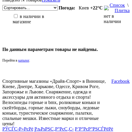
Список
\
Погода:
Киев
+22°С
Плитка
нет в
в наличии в
наличии
магазине
По данным параметрам товары не найдены.
Перейти в
каталог
.
Спортивные магазины «Драйв-Спорт» в Виннице,
Facebook
Киеве, Днепре, Харькове, Одессе, Кривом Роге,
Запорожье и Львове. Снаряжение, одежда и
аксессуары для активного отдыха и спорта!
Велосипеды горные и bmx, роликовые коньки и
скейтборды, горные лыжи, сноуборды, ледовые
коньки, туристическое снаряжение, палатки,
спальные мешки. Известные марки и отличные
цены!
РЎСЃС‹Р»РєРё
РљРѕРЅС‚Р°РєС‚С‹
Р’Р°РєР°РЅСЃРёРё