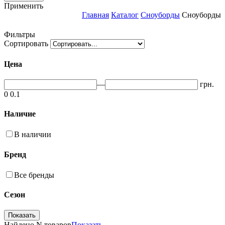
Применить
Главная
Каталог
Сноуборды
Сноуборды
Фильтры
Сортировать
Цена
—
грн.
0
0.1
Наличие
В наличии
Бренд
Все бренды
Сезон
Найдено
N товаров
Показать