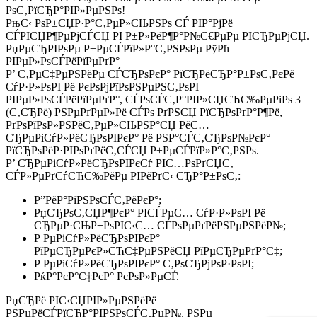
РѕС‚РїСЂР°РІР»РµРЅРѕ!
РњС‹ РѕР±СЏР·Р°С‚РµР»СЊРЅРѕ СЃ РІР°РјРё
СЃРІСЏР¶РµРјСЃСЏ РІ Р±Р»РёР¶Р°Р№С€РµРµ РІСЂРµРјСЏ.
РџРµСЂРІРѕРµ Р±РµСЃРїР»Р°С‚РЅРѕРµ РўРћ
РІРµР»РѕСЃРёРїРµРґР°
Р’ С‚РµС‡РµРЅРёРµ СЃСЂРѕРєР° РїСЂРёСЂР°Р±РѕС‚РєРё
СѓР·Р»РѕРІ Рё РєРѕРјРїРѕРЅРµРЅС‚РѕРІ
РІРµР»РѕСЃРёРїРµРґР°, СЃРѕСЃС‚Р°РІР»СЏСЋС‰РµРіРѕ 3
(С‚СЂРё) РЅРµРґРµР»Рё СЃРѕ РґРЅСЏ РїСЂРѕРґР°Р¶Рё,
РґРѕРїРѕР»РЅРёС‚РµР»СЊРЅР°СЏ РёС…
СЂРµРіСѓР»РёСЂРѕРІРєР° Рё РЅР°СЃС‚СЂРѕР№РєР°
РїСЂРѕРёР·РІРѕРґРёС‚СЃСЏ Р±РµСЃРїР»Р°С‚РЅРѕ.
Р’ СЂРµРіСѓР»РёСЂРѕРІРєСѓ РІС…РѕРґСЏС‚
СЃР»РµРґСѓСЋС‰РёРµ РІРёРґС‹ СЂР°Р±РѕС‚:
Р”РёР°РіРЅРѕСЃС‚РёРєР°;
РџСЂРѕС‚СЏР¶РєР° РІСЃРµС… СѓР·Р»РѕРІ Рё
СЂРµР·СЊР±РѕРІС‹С… СЃРѕРµРґРёРЅРµРЅРёР№;
Р РµРіСѓР»РёСЂРѕРІРєР°
РїРµСЂРµРєР»СЋС‡РµРЅРёСЏ РїРµСЂРµРґР°С‡;
Р РµРіСѓР»РёСЂРѕРІРєР° С‚РѕСЂРјРѕР·РѕРІ;
РќР°РєР°С‡РєР° РєРѕР»РµСЃ.
РџСЂРё РІС‹СЏРІР»РµРЅРёРё
РЅРµРёСЃРїСЂР°РІРЅРѕСЃС‚РµР№, РЅРµ