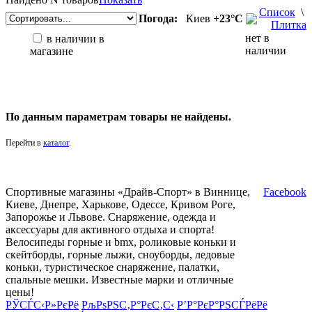
Список
\
Погода:
Киев
+23°С
Плитка
нет в
в наличии в
наличии
магазине
По данным параметрам товары не найдены.
Перейти в
каталог
.
Спортивные магазины «Драйв-Спорт» в Виннице,
Facebook
Киеве, Днепре, Харькове, Одессе, Кривом Роге,
Запорожье и Львове. Снаряжение, одежда и
аксессуары для активного отдыха и спорта!
Велосипеды горные и bmx, роликовые коньки и
скейтборды, горные лыжи, сноуборды, ледовые
коньки, туристическое снаряжение, палатки,
спальные мешки. Известные марки и отличные
цены!
РЎСЃС‹Р»РєРё
РљРѕРЅС‚Р°РєС‚С‹
Р’Р°РєР°РЅСЃРёРё