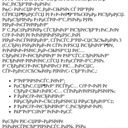
РѕС‚РїСЂР°РІР»РµРЅРѕ!
РњС‹ РѕР±СЏР·Р°С‚РµР»СЊРЅРѕ СЃ РІР°РјРё
СЃРІСЏР¶РµРјСЃСЏ РІ Р±Р»РёР¶Р°Р№С€РµРµ РІСЂРµРјСЏ.
РџРµСЂРІРѕРµ Р±РµСЃРїР»Р°С‚РЅРѕРµ РўРћ
РІРµР»РѕСЃРёРїРµРґР°
Р’ С‚РµС‡РµРЅРёРµ СЃСЂРѕРєР° РїСЂРёСЂР°Р±РѕС‚РєРё
СѓР·Р»РѕРІ Рё РєРѕРјРїРѕРЅРµРЅС‚РѕРІ
РІРµР»РѕСЃРёРїРµРґР°, СЃРѕСЃС‚Р°РІР»СЏСЋС‰РµРіРѕ 3
(С‚СЂРё) РЅРµРґРµР»Рё СЃРѕ РґРЅСЏ РїСЂРѕРґР°Р¶Рё,
РґРѕРїРѕР»РЅРёС‚РµР»СЊРЅР°СЏ РёС…
СЂРµРіСѓР»РёСЂРѕРІРєР° Рё РЅР°СЃС‚СЂРѕР№РєР°
РїСЂРѕРёР·РІРѕРґРёС‚СЃСЏ Р±РµСЃРїР»Р°С‚РЅРѕ.
Р’ СЂРµРіСѓР»РёСЂРѕРІРєСѓ РІС…РѕРґСЏС‚
СЃР»РµРґСѓСЋС‰РёРµ РІРёРґС‹ СЂР°Р±РѕС‚:
Р”РёР°РіРЅРѕСЃС‚РёРєР°;
РџСЂРѕС‚СЏР¶РєР° РІСЃРµС… СѓР·Р»РѕРІ Рё
СЂРµР·СЊР±РѕРІС‹С… СЃРѕРµРґРёРЅРµРЅРёР№;
Р РµРіСѓР»РёСЂРѕРІРєР°
РїРµСЂРµРєР»СЋС‡РµРЅРёСЏ РїРµСЂРµРґР°С‡;
Р РµРіСѓР»РёСЂРѕРІРєР° С‚РѕСЂРјРѕР·РѕРІ;
РќР°РєР°С‡РєР° РєРѕР»РµСЃ.
РџСЂРё РІС‹СЏРІР»РµРЅРёРё
РЅРµРёСЃРїСЂР°РІРЅРѕСЃС‚РµР№, РЅРµ