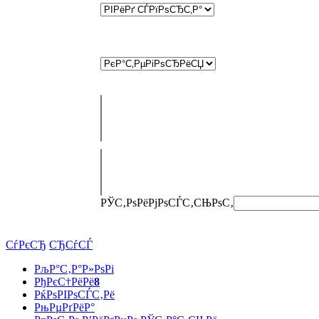
РЎС‚РѕРёРјРѕСЃС‚СЊ
РѕС‚
СѓРєСЂ
СЂСѓСЃ
РљР°С‚Р°Р»РѕРі
РђРєС†РёРё
8
РќРѕРІРѕСЃС‚Рё
РњРµРґРёР°