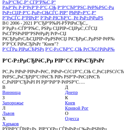
РљР°СЂС‚Р° СЃР°Р№С‚Р°
РљР°Рє Р·Р°РєР°Р·Р°С‚СЊ
Р“Р°СЂР°РЅС‚РёР№РЅС‹Рµ
РѕР±СЏР·Р°С‚РµР»СЊСЃС‚РІР°
РћРїР»Р°С‚Р°
Р”РѕСЃС‚Р°РІРєР°
Р’РѕР·РІСЂР°С‚ Рё РѕР±РјРµРЅ
В© 2006 - 2021 Р”СЂР°Р№РІ-РЎРїРѕСЂС‚.
Р’РµР±-СЃР°Р№С‚ РЅРµ СЏРІР»СЏРµС‚СЃСЏ
РѕСЃРЅРѕРІР°РЅРёРµРј РґР»СЏ
РїСЂРµРґСЉСЏРІР»РµРЅРёСЏ РїСЂРµС‚РµРЅР·РёР№
Р’Р°С€ РіРѕСЂРѕРґ "Киев"?
Р’СЃРµ РІРµСЂРЅРѕ
Р’С‹Р±СЂР°С‚СЊ РґСЂСѓРіРѕР№
Р’С‹Р±РµСЂРёС‚Рµ РІР°С€ РіРѕСЂРѕРґ
Р­С‚Рѕ РїРѕР·РІРѕР»РёС‚ РїРѕР»СѓС‡Р°С‚СЊ С‚РѕС‡РЅСѓСЋ
РёРЅС„РѕСЂРјР°С†РёСЋ РїРѕ РЅР°Р»РёС‡РёСЋ
С‚РѕРІР°СЂРѕРІ РІ РјР°РіР°Р·РёРЅР°С….
В
Д
Винница
Днепр
З
К
Запорожье
Киев
Л
Кривой Рог
Львов
О
Х
Одесса
Харьков
РЎРїР°СЃРёР±Рѕ, РІР°С€Рµ СЃРѕРѕР±С‰РµРЅРёРµ