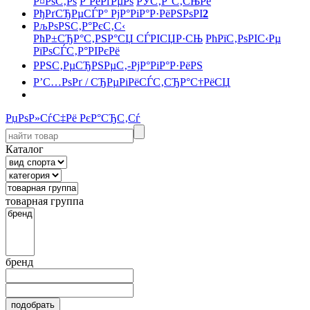
Р¤РѕС‚Рѕ
Р’РёРґРµРѕ
РЎС‚Р°С‚СЊРё
РђРґСЂРµСЃР° РјР°РіР°Р·РёРЅРѕРІ
2
РљРѕРЅС‚Р°РєС‚С‹
РћР±СЂР°С‚РЅР°СЏ СЃРІСЏР·СЊ
РћРїС‚РѕРІС‹Рµ
РїРѕСЃС‚Р°РІРєРё
РРЅС‚РµСЂРЅРµС‚-РјР°РіР°Р·РёРЅ
Р’С…РѕРґ / СЂРµРіРёСЃС‚СЂР°С†РёСЏ
РџРѕР»СѓС‡Рё РєР°СЂС‚Сѓ
Каталог
товарная группа
бренд