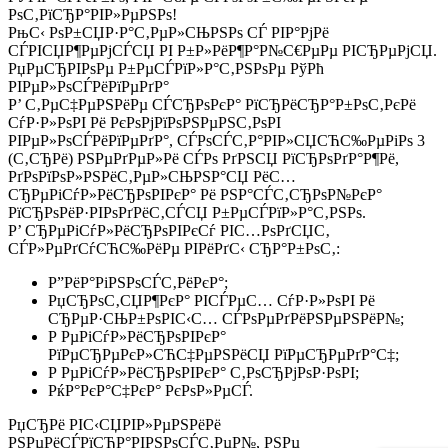
РѕС‚РїСЂР°РІР»РµРЅРѕ!
РњС‹ РѕР±СЏР·Р°С‚РµР»СЊРЅРѕ СЃ РІР°РјРё
СЃРІСЏР¶РµРјСЃСЏ РІ Р±Р»РёР¶Р°Р№С€РµРµ РІСЂРµРјСЏ.
РџРµСЂРІРѕРµ Р±РµСЃРїР»Р°С‚РЅРѕРµ РўРћ
РІРµР»РѕСЃРёРїРµРґР°
Р’ С‚РµС‡РµРЅРёРµ СЃСЂРѕРєР° РїСЂРёСЂР°Р±РѕС‚РєРё
СѓР·Р»РѕРІ Рё РєРѕРјРїРѕРЅРµРЅС‚РѕРІ
РІРµР»РѕСЃРёРїРµРґР°, СЃРѕСЃС‚Р°РІР»СЏСЋС‰РµРіРѕ 3
(С‚СЂРё) РЅРµРґРµР»Рё СЃРѕ РґРЅСЏ РїСЂРѕРґР°Р¶Рё,
РґРѕРїРѕР»РЅРёС‚РµР»СЊРЅР°СЏ РёС…
СЂРµРіСѓР»РёСЂРѕРІРєР° Рё РЅР°СЃС‚СЂРѕР№РєР°
РїСЂРѕРёР·РІРѕРґРёС‚СЃСЏ Р±РµСЃРїР»Р°С‚РЅРѕ.
Р’ СЂРµРіСѓР»РёСЂРѕРІРєСѓ РІС…РѕРґСЏС‚
СЃР»РµРґСѓСЋС‰РёРµ РІРёРґС‹ СЂР°Р±РѕС‚:
Р”РёР°РіРЅРѕСЃС‚РёРєР°;
РџСЂРѕС‚СЏР¶РєР° РІСЃРµС… СѓР·Р»РѕРІ Рё
СЂРµР·СЊР±РѕРІС‹С… СЃРѕРµРґРёРЅРµРЅРёР№;
Р РµРіСѓР»РёСЂРѕРІРєР°
РїРµСЂРµРєР»СЋС‡РµРЅРёСЏ РїРµСЂРµРґР°С‡;
Р РµРіСѓР»РёСЂРѕРІРєР° С‚РѕСЂРјРѕР·РѕРІ;
РќР°РєР°С‡РєР° РєРѕР»РµСЃ.
РџСЂРё РІС‹СЏРІР»РµРЅРёРё
РЅРµРёСЃРїСЂР°РІРЅРѕСЃС‚РµР№, РЅРµ