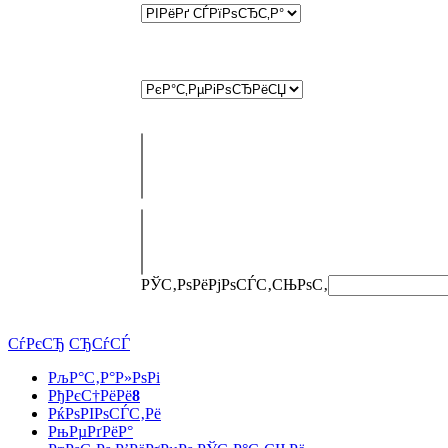
РЎС‚РѕРёРјРѕСЃС‚СЊ
РѕС‚
СѓРєСЂ
СЂСѓСЃ
РљР°С‚Р°Р»РѕРі
РђРєС†РёРё
8
РќРѕРІРѕСЃС‚Рё
РњРµРґРёР°