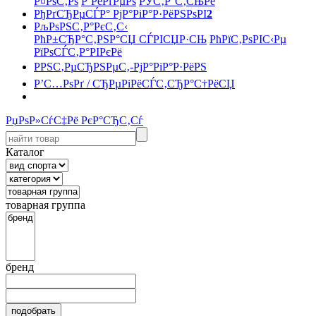
Р¤РѕС‚Рѕ
Р’РёРґРµРѕ
РЎС‚Р°С‚СЊРё
РђРґСЂРµСЃР° РјР°РіР°Р·РёРЅРѕРІ
2
РљРѕРЅС‚Р°РєС‚С‹
РћР±СЂР°С‚РЅР°СЏ СЃРІСЏР·СЊ
РћРїС‚РѕРІС‹Рµ
РїРѕСЃС‚Р°РІРєРё
РРЅС‚РµСЂРЅРµС‚-РјР°РіР°Р·РёРЅ
Р’С…РѕРґ / СЂРµРіРёСЃС‚СЂР°С†РёСЏ
РџРѕР»СѓС‡Рё РєР°СЂС‚Сѓ
Каталог
товарная группа
бренд