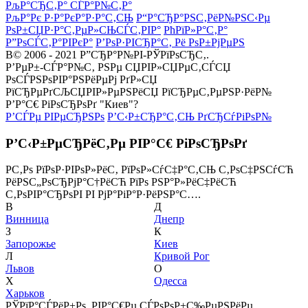
РљР°СЂС‚Р° СЃР°Р№С‚Р°
РљР°Рє Р·Р°РєР°Р·Р°С‚СЊ
Р“Р°СЂР°РЅС‚РёР№РЅС‹Рµ
РѕР±СЏР·Р°С‚РµР»СЊСЃС‚РІР°
РћРїР»Р°С‚Р°
Р”РѕСЃС‚Р°РІРєР°
Р’РѕР·РІСЂР°С‚ Рё РѕР±РјРµРЅ
В© 2006 - 2021 Р”СЂР°Р№РІ-РЎРїРѕСЂС‚.
Р’РµР±-СЃР°Р№С‚ РЅРµ СЏРІР»СЏРµС‚СЃСЏ
РѕСЃРЅРѕРІР°РЅРёРµРј РґР»СЏ
РїСЂРµРґСЉСЏРІР»РµРЅРёСЏ РїСЂРµС‚РµРЅР·РёР№
Р’Р°С€ РіРѕСЂРѕРґ "Киев"?
Р’СЃРµ РІРµСЂРЅРѕ
Р’С‹Р±СЂР°С‚СЊ РґСЂСѓРіРѕР№
Р’С‹Р±РµСЂРёС‚Рµ РІР°С€ РіРѕСЂРѕРґ
Р­С‚Рѕ РїРѕР·РІРѕР»РёС‚ РїРѕР»СѓС‡Р°С‚СЊ С‚РѕС‡РЅСѓСЋ
РёРЅС„РѕСЂРјР°С†РёСЋ РїРѕ РЅР°Р»РёС‡РёСЋ
С‚РѕРІР°СЂРѕРІ РІ РјР°РіР°Р·РёРЅР°С….
В
Д
Винница
Днепр
З
К
Запорожье
Киев
Л
Кривой Рог
Львов
О
Х
Одесса
Харьков
РЎРїР°СЃРёР±Рѕ, РІР°С€Рµ СЃРѕРѕР±С‰РµРЅРёРµ