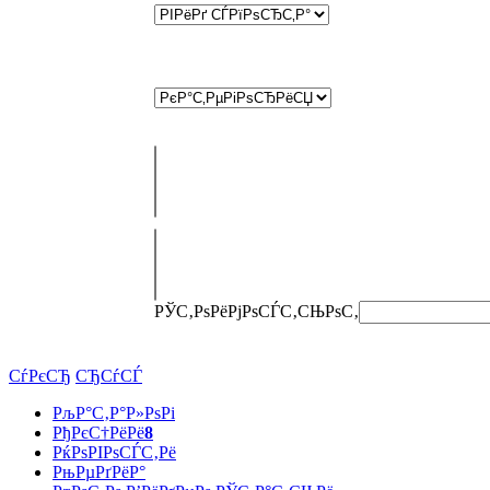
РЎС‚РѕРёРјРѕСЃС‚СЊ
РѕС‚
СѓРєСЂ
СЂСѓСЃ
РљР°С‚Р°Р»РѕРі
РђРєС†РёРё
8
РќРѕРІРѕСЃС‚Рё
РњРµРґРёР°