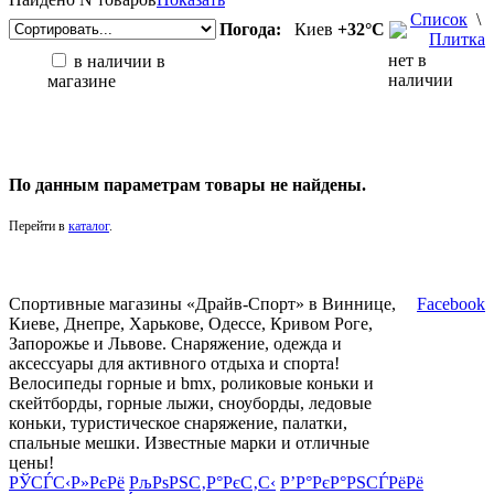
Список
\
Погода:
Киев
+32°С
Плитка
нет в
в наличии в
наличии
магазине
По данным параметрам товары не найдены.
Перейти в
каталог
.
Спортивные магазины «Драйв-Спорт» в Виннице,
Facebook
Киеве, Днепре, Харькове, Одессе, Кривом Роге,
Запорожье и Львове. Снаряжение, одежда и
аксессуары для активного отдыха и спорта!
Велосипеды горные и bmx, роликовые коньки и
скейтборды, горные лыжи, сноуборды, ледовые
коньки, туристическое снаряжение, палатки,
спальные мешки. Известные марки и отличные
цены!
РЎСЃС‹Р»РєРё
РљРѕРЅС‚Р°РєС‚С‹
Р’Р°РєР°РЅСЃРёРё