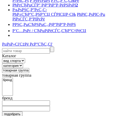
Р¤РѕС‚Рѕ
Р’РёРґРµРѕ
РЎС‚Р°С‚СЊРё
РђРґСЂРµСЃР° РјР°РіР°Р·РёРЅРѕРІ
2
РљРѕРЅС‚Р°РєС‚С‹
РћР±СЂР°С‚РЅР°СЏ СЃРІСЏР·СЊ
РћРїС‚РѕРІС‹Рµ
РїРѕСЃС‚Р°РІРєРё
РРЅС‚РµСЂРЅРµС‚-РјР°РіР°Р·РёРЅ
Р’С…РѕРґ / СЂРµРіРёСЃС‚СЂР°С†РёСЏ
РџРѕР»СѓС‡Рё РєР°СЂС‚Сѓ
Каталог
товарная группа
бренд