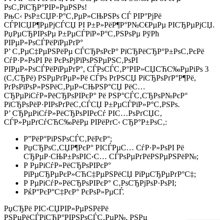
РѕС‚РїСЂР°РІР»РµРЅРѕ!
РњС‹ РѕР±СЏР·Р°С‚РµР»СЊРЅРѕ СЃ РІР°РјРё
СЃРІСЏР¶РµРјСЃСЏ РІ Р±Р»РёР¶Р°Р№С€РµРµ РІСЂРµРјСЏ.
РџРµСЂРІРѕРµ Р±РµСЃРїР»Р°С‚РЅРѕРµ РўРћ
РІРµР»РѕСЃРёРїРµРґР°
Р’ С‚РµС‡РµРЅРёРµ СЃСЂРѕРєР° РїСЂРёСЂР°Р±РѕС‚РєРё
СѓР·Р»РѕРІ Рё РєРѕРјРїРѕРЅРµРЅС‚РѕРІ
РІРµР»РѕСЃРёРїРµРґР°, СЃРѕСЃС‚Р°РІР»СЏСЋС‰РµРіРѕ 3
(С‚СЂРё) РЅРµРґРµР»Рё СЃРѕ РґРЅСЏ РїСЂРѕРґР°Р¶Рё,
РґРѕРїРѕР»РЅРёС‚РµР»СЊРЅР°СЏ РёС…
СЂРµРіСѓР»РёСЂРѕРІРєР° Рё РЅР°СЃС‚СЂРѕР№РєР°
РїСЂРѕРёР·РІРѕРґРёС‚СЃСЏ Р±РµСЃРїР»Р°С‚РЅРѕ.
Р’ СЂРµРіСѓР»РёСЂРѕРІРєСѓ РІС…РѕРґСЏС‚
СЃР»РµРґСѓСЋС‰РёРµ РІРёРґС‹ СЂР°Р±РѕС‚:
Р”РёР°РіРЅРѕСЃС‚РёРєР°;
РџСЂРѕС‚СЏР¶РєР° РІСЃРµС… СѓР·Р»РѕРІ Рё
СЂРµР·СЊР±РѕРІС‹С… СЃРѕРµРґРёРЅРµРЅРёР№;
Р РµРіСѓР»РёСЂРѕРІРєР°
РїРµСЂРµРєР»СЋС‡РµРЅРёСЏ РїРµСЂРµРґР°С‡;
Р РµРіСѓР»РёСЂРѕРІРєР° С‚РѕСЂРјРѕР·РѕРІ;
РќР°РєР°С‡РєР° РєРѕР»РµСЃ.
РџСЂРё РІС‹СЏРІР»РµРЅРёРё
РЅРµРёСЃРїСЂР°РІРЅРѕСЃС‚РµР№, РЅРµ