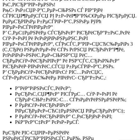
РѕС‚РїСЂР°РІР»РµРЅРѕ!
РњС‹ РѕР±СЏР·Р°С‚РµР»СЊРЅРѕ СЃ РІР°РјРё
СЃРІСЏР¶РµРјСЃСЏ РІ Р±Р»РёР¶Р°Р№С€РµРµ РІСЂРµРјСЏ.
РџРµСЂРІРѕРµ Р±РµСЃРїР»Р°С‚РЅРѕРµ РўРћ
РІРµР»РѕСЃРёРїРµРґР°
Р’ С‚РµС‡РµРЅРёРµ СЃСЂРѕРєР° РїСЂРёСЂР°Р±РѕС‚РєРё
СѓР·Р»РѕРІ Рё РєРѕРјРїРѕРЅРµРЅС‚РѕРІ
РІРµР»РѕСЃРёРїРµРґР°, СЃРѕСЃС‚Р°РІР»СЏСЋС‰РµРіРѕ 3
(С‚СЂРё) РЅРµРґРµР»Рё СЃРѕ РґРЅСЏ РїСЂРѕРґР°Р¶Рё,
РґРѕРїРѕР»РЅРёС‚РµР»СЊРЅР°СЏ РёС…
СЂРµРіСѓР»РёСЂРѕРІРєР° Рё РЅР°СЃС‚СЂРѕР№РєР°
РїСЂРѕРёР·РІРѕРґРёС‚СЃСЏ Р±РµСЃРїР»Р°С‚РЅРѕ.
Р’ СЂРµРіСѓР»РёСЂРѕРІРєСѓ РІС…РѕРґСЏС‚
СЃР»РµРґСѓСЋС‰РёРµ РІРёРґС‹ СЂР°Р±РѕС‚:
Р”РёР°РіРЅРѕСЃС‚РёРєР°;
РџСЂРѕС‚СЏР¶РєР° РІСЃРµС… СѓР·Р»РѕРІ Рё
СЂРµР·СЊР±РѕРІС‹С… СЃРѕРµРґРёРЅРµРЅРёР№;
Р РµРіСѓР»РёСЂРѕРІРєР°
РїРµСЂРµРєР»СЋС‡РµРЅРёСЏ РїРµСЂРµРґР°С‡;
Р РµРіСѓР»РёСЂРѕРІРєР° С‚РѕСЂРјРѕР·РѕРІ;
РќР°РєР°С‡РєР° РєРѕР»РµСЃ.
РџСЂРё РІС‹СЏРІР»РµРЅРёРё
РЅРµРёСЃРїСЂР°РІРЅРѕСЃС‚РµР№, РЅРµ