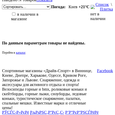
Список
\
Погода:
Киев
+21°С
Плитка
нет в
в наличии в
наличии
магазине
По данным параметрам товары не найдены.
Перейти в
каталог
.
Спортивные магазины «Драйв-Спорт» в Виннице,
Facebook
Киеве, Днепре, Харькове, Одессе, Кривом Роге,
Запорожье и Львове. Снаряжение, одежда и
аксессуары для активного отдыха и спорта!
Велосипеды горные и bmx, роликовые коньки и
скейтборды, горные лыжи, сноуборды, ледовые
коньки, туристическое снаряжение, палатки,
спальные мешки. Известные марки и отличные
цены!
РЎСЃС‹Р»РєРё
РљРѕРЅС‚Р°РєС‚С‹
Р’Р°РєР°РЅСЃРёРё