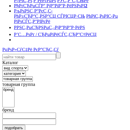
Р¤РѕС‚Рѕ
Р’РёРґРµРѕ
РЎС‚Р°С‚СЊРё
РђРґСЂРµСЃР° РјР°РіР°Р·РёРЅРѕРІ
2
РљРѕРЅС‚Р°РєС‚С‹
РћР±СЂР°С‚РЅР°СЏ СЃРІСЏР·СЊ
РћРїС‚РѕРІС‹Рµ
РїРѕСЃС‚Р°РІРєРё
РРЅС‚РµСЂРЅРµС‚-РјР°РіР°Р·РёРЅ
Р’С…РѕРґ / СЂРµРіРёСЃС‚СЂР°С†РёСЏ
РџРѕР»СѓС‡Рё РєР°СЂС‚Сѓ
Каталог
товарная группа
бренд