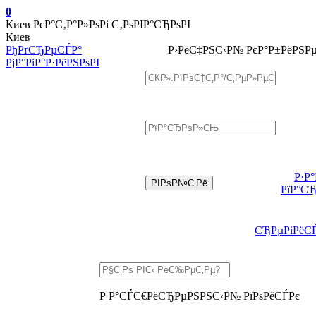
0
Киев
РєР°С‚Р°Р»РѕРі С‚РѕРІР°СЂРѕРІ
Киев
РђРґСЂРµСЃР°
Р›РёС‡РЅС‹Р№ РєР°Р±РёРЅР
РјР°РіР°Р·РёРЅРѕРІ
Р·Р
РїР°С
СЂРµРіРёС
Р Р°СЃС€РёСЂРµРЅРЅС‹Р№ РїРѕРёСЃРє