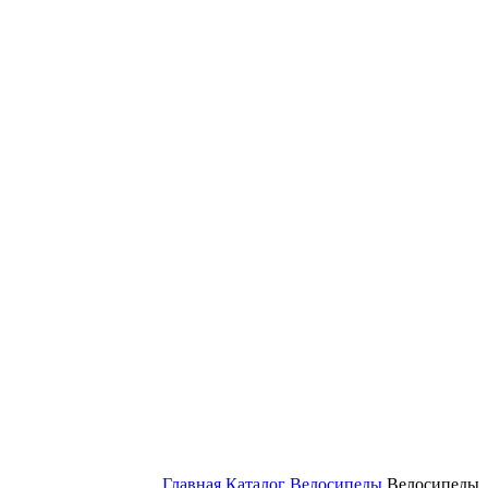
Главная
Каталог
Велосипеды
Велосипеды