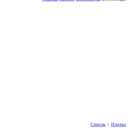
Список
\
Плитка