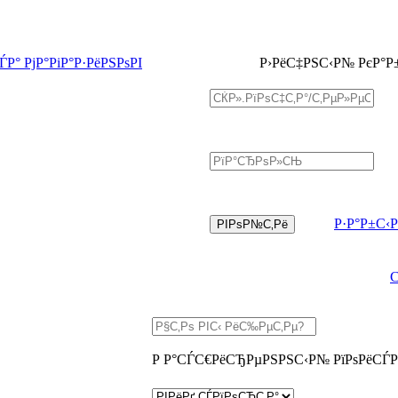
Р° РјР°РіР°Р·РёРЅРѕРІ
Р›РёС‡РЅС‹Р№ РєР°Р
Р·Р°Р±С‹
Р Р°СЃС€РёСЂРµРЅРЅС‹Р№ РїРѕРёСЃР