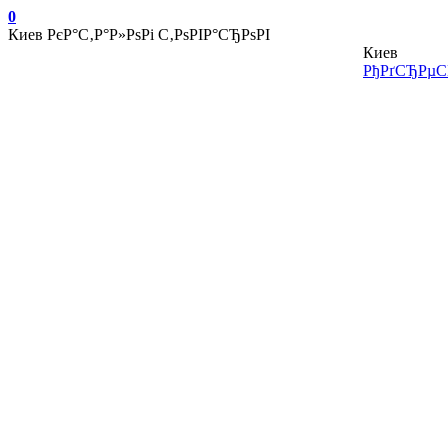
0
Киев
РєР°С‚Р°Р»РѕРі С‚РѕРІР°СЂРѕРІ
Киев
РђРґСЂРµСЃ