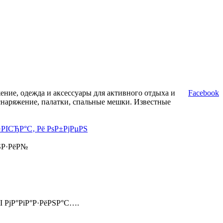
ние, одежда и аксессуары для активного отдыха и
Facebook
снаряжение, палатки, спальные мешки. Известные
·РІСЂР°С‚ Рё РѕР±РјРµРЅ
ЅР·РёР№
І РјР°РіР°Р·РёРЅР°С….