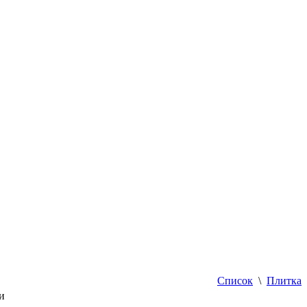
Список
\
Плитка
и