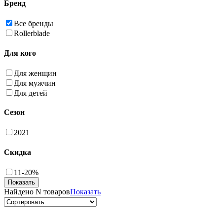
Бренд
Все бренды
Rollerblade
Для кого
Для женщин
Для мужчин
Для детей
Сезон
2021
Скидка
11-20%
Найдено
N товаров
Показать