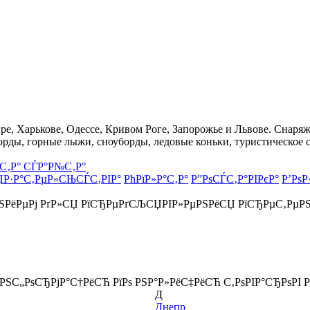
, Харькове, Одессе, Кривом Роге, Запорожье и Львове. Снаряже
орды, горные лыжи, сноуборды, ледовые коньки, туристическое 
С‚Р° СЃР°Р№С‚Р°
ЏР·Р°С‚РµР»СЊСЃС‚РІР°
РћРїР»Р°С‚Р°
Р”РѕСЃС‚Р°РІРєР°
Р’РѕР
РЅРёРµРј РґР»СЏ РїСЂРµРґСЉСЏРІР»РµРЅРёСЏ РїСЂРµС‚РµР
ёРЅС„РѕСЂРјР°С†РёСЋ РїРѕ РЅР°Р»РёС‡РёСЋ С‚РѕРІР°СЂРѕРІ Р
Д
Днепр