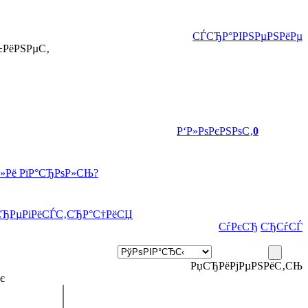
СЃСЂР°РІРЅРµРЅРёРµ
±РёРЅРµС‚
Р‘Р»РѕРєРЅРѕС‚
0
Р»Рё РїР°СЂРѕР»СЊ?
СЂРµРіРёСЃС‚СЂР°С†РёСЏ
СѓРєСЂ
СЂСѓСЃ
РџСЂРёРјРµРЅРёС‚СЊ
є