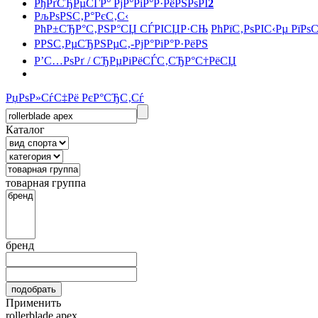
РђРґСЂРµСЃР° РјР°РіР°Р·РёРЅРѕРІ
2
РљРѕРЅС‚Р°РєС‚С‹
РћР±СЂР°С‚РЅР°СЏ СЃРІСЏР·СЊ
РћРїС‚РѕРІС‹Рµ РїРѕ
РРЅС‚РµСЂРЅРµС‚-РјР°РіР°Р·РёРЅ
Р’С…РѕРґ / СЂРµРіРёСЃС‚СЂР°С†РёСЏ
РџРѕР»СѓС‡Рё РєР°СЂС‚Сѓ
Каталог
товарная группа
бренд
Применить
rollerblade apex