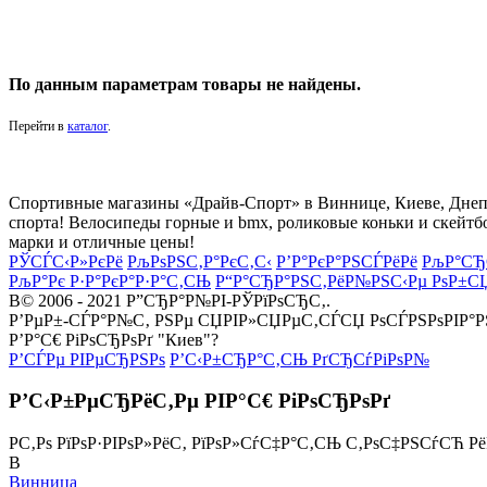
По данным параметрам товары не найдены.
Перейти в
каталог
.
Спортивные магазины «Драйв-Спорт» в Виннице, Киеве, Днепре
спорта! Велосипеды горные и bmx, роликовые коньки и скейтб
марки и отличные цены!
РЎСЃС‹Р»РєРё
РљРѕРЅС‚Р°РєС‚С‹
Р’Р°РєР°РЅСЃРёРё
РљР°СЂ
РљР°Рє Р·Р°РєР°Р·Р°С‚СЊ
Р“Р°СЂР°РЅС‚РёР№РЅС‹Рµ РѕР±С
В© 2006 - 2021 Р”СЂР°Р№РІ-РЎРїРѕСЂС‚.
Р’РµР±-СЃР°Р№С‚ РЅРµ СЏРІР»СЏРµС‚СЃСЏ РѕСЃРЅРѕРІР°
Р’Р°С€ РіРѕСЂРѕРґ "Киев"?
Р’СЃРµ РІРµСЂРЅРѕ
Р’С‹Р±СЂР°С‚СЊ РґСЂСѓРіРѕР№
Р’С‹Р±РµСЂРёС‚Рµ РІР°С€ РіРѕСЂРѕРґ
Р­С‚Рѕ РїРѕР·РІРѕР»РёС‚ РїРѕР»СѓС‡Р°С‚СЊ С‚РѕС‡РЅСѓСЋ Р
В
Винница