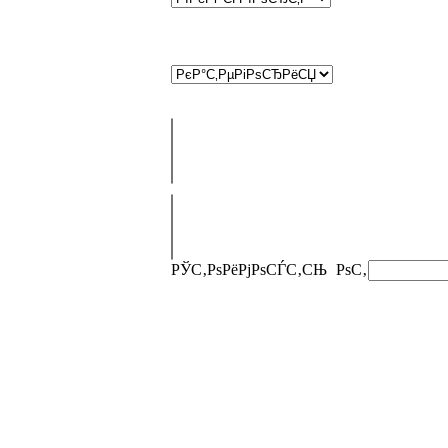
РЎС‚РѕРёРјРѕСЃС‚СЊ
РѕС‚