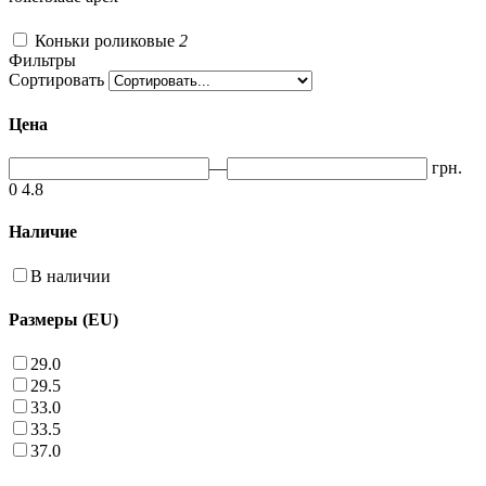
Коньки роликовые
2
Фильтры
Сортировать
Цена
—
грн.
0
4.8
Наличие
В наличии
Размеры (EU)
29.0
29.5
33.0
33.5
37.0