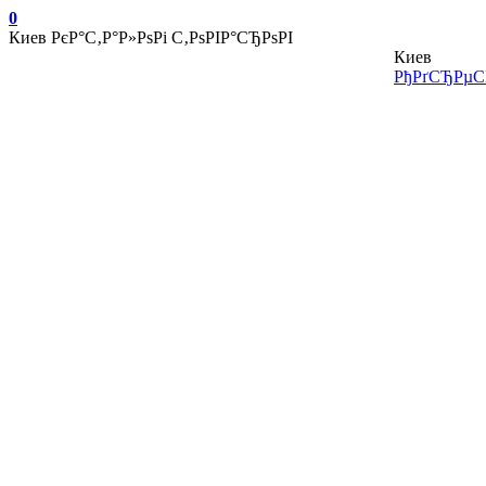
0
Киев
РєР°С‚Р°Р»РѕРі С‚РѕРІР°СЂРѕРІ
Киев
РђРґСЂРµСЃ