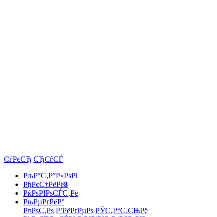
СѓРєСЂ
СЂСѓСЃ
РљР°С‚Р°Р»РѕРі
РђРєС†РёРё
8
РќРѕРІРѕСЃС‚Рё
РњРµРґРёР°
Р¤РѕС‚Рѕ
Р’РёРґРµРѕ
РЎС‚Р°С‚СЊРё