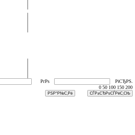
РґРѕ
РіСЂРЅ.
0
50
100
150
200