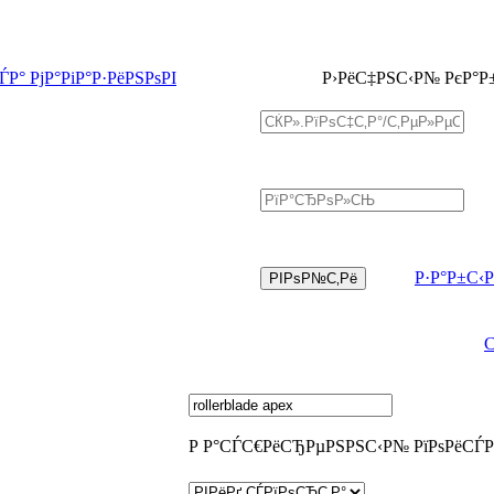
Р° РјР°РіР°Р·РёРЅРѕРІ
Р›РёС‡РЅС‹Р№ РєР°Р
Р·Р°Р±С‹
Р Р°СЃС€РёСЂРµРЅРЅС‹Р№ РїРѕРёСЃР