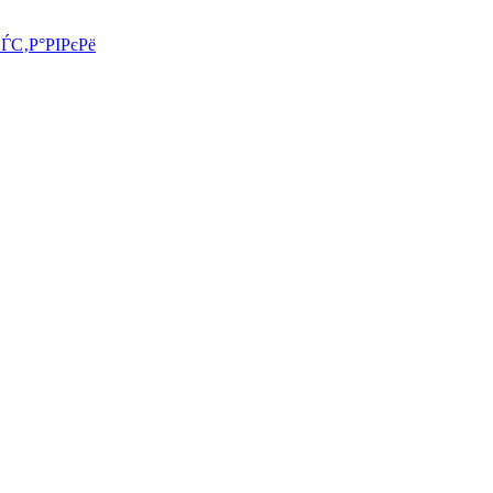
СЃС‚Р°РІРєРё