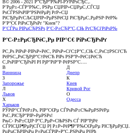
В© 2006 - 2021 Р”СЂР°Р№РІ-РЎРїРѕСЂС‚.
Р’РµР±-СЃР°Р№С‚ РЅРµ СЏРІР»СЏРµС‚СЃСЏ
РѕСЃРЅРѕРІР°РЅРёРµРј РґР»СЏ
РїСЂРµРґСЉСЏРІР»РµРЅРёСЏ РїСЂРµС‚РµРЅР·РёР№
Р’Р°С€ РіРѕСЂРѕРґ "Киев"?
Р’СЃРµ РІРµСЂРЅРѕ
Р’С‹Р±СЂР°С‚СЊ РґСЂСѓРіРѕР№
Р’С‹Р±РµСЂРёС‚Рµ РІР°С€ РіРѕСЂРѕРґ
Р­С‚Рѕ РїРѕР·РІРѕР»РёС‚ РїРѕР»СѓС‡Р°С‚СЊ С‚РѕС‡РЅСѓСЋ
РёРЅС„РѕСЂРјР°С†РёСЋ РїРѕ РЅР°Р»РёС‡РёСЋ
С‚РѕРІР°СЂРѕРІ РІ РјР°РіР°Р·РёРЅР°С….
В
Д
Винница
Днепр
З
К
Запорожье
Киев
Л
Кривой Рог
Львов
О
Х
Одесса
Харьков
РЎРїР°СЃРёР±Рѕ, РІР°С€Рµ СЃРѕРѕР±С‰РµРЅРёРµ
РѕС‚РїСЂР°РІР»РµРЅРѕ!
РњС‹ РѕР±СЏР·Р°С‚РµР»СЊРЅРѕ СЃ РІР°РјРё
СЃРІСЏР¶РµРјСЃСЏ РІ Р±Р»РёР¶Р°Р№С€РµРµ РІСЂРµРјСЏ.
РџРµСЂРІРѕРµ Р±РµСЃРїР»Р°С‚РЅРѕРµ РўРћ