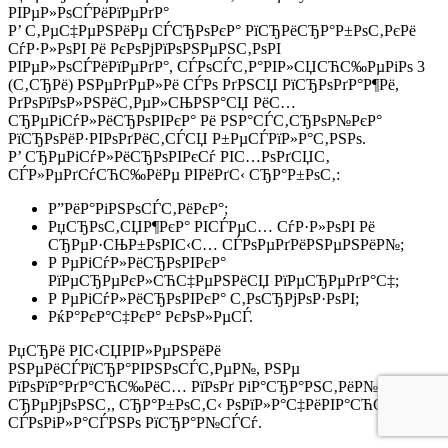
РІРµР»РѕСЃРёРїРµРґР°
Р’ С‚РµС‡РµРЅРёРµ СЃСЂРѕРєР° РїСЂРёСЂР°Р±РѕС‚РєРё
СѓР·Р»РѕРІ Рё РєРѕРјРїРѕРЅРµРЅС‚РѕРІ
РІРµР»РѕСЃРёРїРµРґР°, СЃРѕСЃС‚Р°РІР»СЏСЋС‰РµРіРѕ 3
(С‚СЂРё) РЅРµРґРµР»Рё СЃРѕ РґРЅСЏ РїСЂРѕРґР°Р¶Рё,
РґРѕРїРѕР»РЅРёС‚РµР»СЊРЅР°СЏ РёС…
СЂРµРіСѓР»РёСЂРѕРІРєР° Рё РЅР°СЃС‚СЂРѕР№РєР°
РїСЂРѕРёР·РІРѕРґРёС‚СЃСЏ Р±РµСЃРїР»Р°С‚РЅРѕ.
Р’ СЂРµРіСѓР»РёСЂРѕРІРєСѓ РІС…РѕРґСЏС‚
СЃР»РµРґСѓСЋС‰РёРµ РІРёРґС‹ СЂР°Р±РѕС‚:
Р”РёР°РіРЅРѕСЃС‚РёРєР°;
РџСЂРѕС‚СЏР¶РєР° РІСЃРµС… СѓР·Р»РѕРІ Рё
СЂРµР·СЊР±РѕРІС‹С… СЃРѕРµРґРёРЅРµРЅРёР№;
Р РµРіСѓР»РёСЂРѕРІРєР°
РїРµСЂРµРєР»СЋС‡РµРЅРёСЏ РїРµСЂРµРґР°С‡;
Р РµРіСѓР»РёСЂРѕРІРєР° С‚РѕСЂРјРѕР·РѕРІ;
РќР°РєР°С‡РєР° РєРѕР»РµСЃ.
РџСЂРё РІС‹СЏРІР»РµРЅРёРё
РЅРµРёСЃРїСЂР°РІРЅРѕСЃС‚РµР№, РЅРµ
РїРѕРїР°РґР°СЋС‰РёС… РїРѕРґ РіР°СЂР°РЅС‚РёР№РЅС‹Р№
СЂРµРјРѕРЅС‚, СЂР°Р±РѕС‚С‹ РѕРїР»Р°С‡РёРІР°СЋС‚СЃСЏ
СЃРѕРіР»Р°СЃРЅРѕ РїСЂР°Р№СЃСѓ.