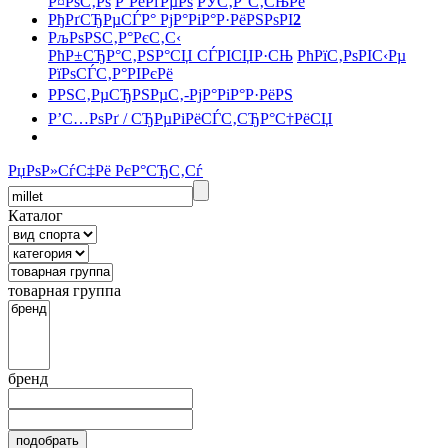
Р¤РѕС‚Рѕ
Р’РёРґРµРѕ
РЎС‚Р°С‚СЊРё
РђРґСЂРµСЃР° РјР°РіР°Р·РёРЅРѕРІ
2
РљРѕРЅС‚Р°РєС‚С‹
РћР±СЂР°С‚РЅР°СЏ СЃРІСЏР·СЊ
РћРїС‚РѕРІС‹Рµ
РїРѕСЃС‚Р°РІРєРё
РРЅС‚РµСЂРЅРµС‚-РјР°РіР°Р·РёРЅ
Р’С…РѕРґ / СЂРµРіРёСЃС‚СЂР°С†РёСЏ
РџРѕР»СѓС‡Рё РєР°СЂС‚Сѓ
Каталог
товарная группа
бренд