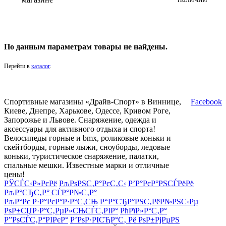
По данным параметрам товары не найдены.
Перейти в
каталог
.
Спортивные магазины «Драйв-Спорт» в Виннице,
Facebook
Киеве, Днепре, Харькове, Одессе, Кривом Роге,
Запорожье и Львове. Снаряжение, одежда и
аксессуары для активного отдыха и спорта!
Велосипеды горные и bmx, роликовые коньки и
скейтборды, горные лыжи, сноуборды, ледовые
коньки, туристическое снаряжение, палатки,
спальные мешки. Известные марки и отличные
цены!
РЎСЃС‹Р»РєРё
РљРѕРЅС‚Р°РєС‚С‹
Р’Р°РєР°РЅСЃРёРё
РљР°СЂС‚Р° СЃР°Р№С‚Р°
РљР°Рє Р·Р°РєР°Р·Р°С‚СЊ
Р“Р°СЂР°РЅС‚РёР№РЅС‹Рµ
РѕР±СЏР·Р°С‚РµР»СЊСЃС‚РІР°
РћРїР»Р°С‚Р°
Р”РѕСЃС‚Р°РІРєР°
Р’РѕР·РІСЂР°С‚ Рё РѕР±РјРµРЅ