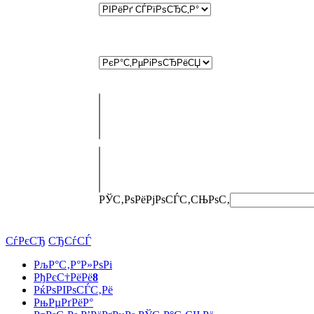
РЎС‚РѕРёРјРѕСЃС‚СЊ
РѕС‚
СѓРєСЂ
СЂСѓСЃ
РљР°С‚Р°Р»РѕРі
РђРєС†РёРё
8
РќРѕРІРѕСЃС‚Рё
РњРµРґРёР°