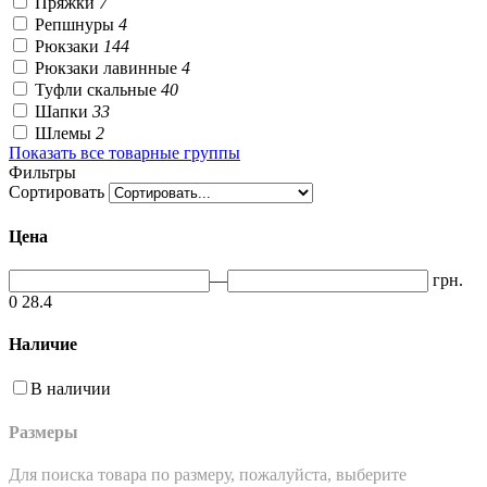
Пряжки
7
Репшнуры
4
Рюкзаки
144
Рюкзаки лавинные
4
Туфли скальные
40
Шапки
33
Шлемы
2
Показать все товарные группы
Фильтры
Сортировать
Цена
—
грн.
0
28.4
Наличие
В наличии
Размеры
Для поиска товара по размеру, пожалуйста, выберите