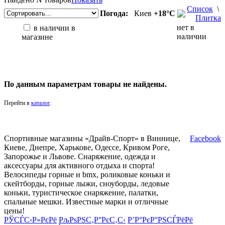
Список
\
Погода:
Киев
+18°С
Плитка
нет в
в наличии в
наличии
магазине
По данным параметрам товары не найдены.
Перейти в
каталог
.
Спортивные магазины «Драйв-Спорт» в Виннице,
Facebook
Киеве, Днепре, Харькове, Одессе, Кривом Роге,
Запорожье и Львове. Снаряжение, одежда и
аксессуары для активного отдыха и спорта!
Велосипеды горные и bmx, роликовые коньки и
скейтборды, горные лыжи, сноуборды, ледовые
коньки, туристическое снаряжение, палатки,
спальные мешки. Известные марки и отличные
цены!
РЎСЃС‹Р»РєРё
РљРѕРЅС‚Р°РєС‚С‹
Р’Р°РєР°РЅСЃРёРё