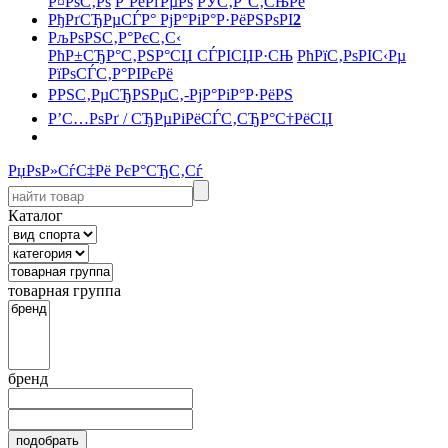
Р¤РѕС‚Рѕ
Р’РёРґРµРѕ
РЎС‚Р°С‚СЊРё
РђРґСЂРµСЃР° РјР°РіР°Р·РёРЅРѕРІ
2
РљРѕРЅС‚Р°РєС‚С‹
РћР±СЂР°С‚РЅР°СЏ СЃРІСЏР·СЊ
РћРїС‚РѕРІС‹Рµ
РїРѕСЃС‚Р°РІРєРё
РРЅС‚РµСЂРЅРµС‚-РјР°РіР°Р·РёРЅ
Р’С…РѕРґ / СЂРµРіРёСЃС‚СЂР°С†РёСЏ
РџРѕР»СѓС‡Рё РєР°СЂС‚Сѓ
Каталог
товарная группа
бренд