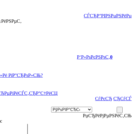
СЃСЂР°РІРЅРµРЅРёРµ
±РёРЅРµС‚
Р‘Р»РѕРєРЅРѕС‚
0
Р»Рё РїР°СЂРѕР»СЊ?
СЂРµРіРёСЃС‚СЂР°С†РёСЏ
СѓРєСЂ
СЂСѓСЃ
РџСЂРёРјРµРЅРёС‚СЊ
є