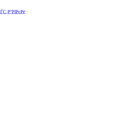
СЃС‚Р°РІРєРё