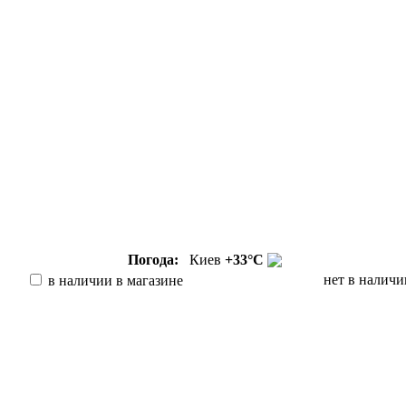
Погода:
Киев
+33°С
нет в наличи
в наличии в магазине