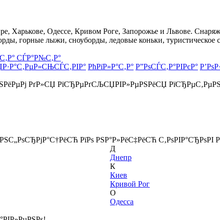
, Харькове, Одессе, Кривом Роге, Запорожье и Львове. Снаряже
орды, горные лыжи, сноуборды, ледовые коньки, туристическое 
С‚Р° СЃР°Р№С‚Р°
ЏР·Р°С‚РµР»СЊСЃС‚РІР°
РћРїР»Р°С‚Р°
Р”РѕСЃС‚Р°РІРєР°
Р’РѕР
РЅРёРµРј РґР»СЏ РїСЂРµРґСЉСЏРІР»РµРЅРёСЏ РїСЂРµС‚РµР
ёРЅС„РѕСЂРјР°С†РёСЋ РїРѕ РЅР°Р»РёС‡РёСЋ С‚РѕРІР°СЂРѕРІ Р
Д
Днепр
К
Киев
Кривой Рог
О
Одесса
°РІР»РµРЅРѕ!