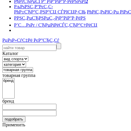
РђРґСЂРµСЃР° РјР°РіР°Р·РёРЅРѕРІ
2
РљРѕРЅС‚Р°РєС‚С‹
РћР±СЂР°С‚РЅР°СЏ СЃРІСЏР·СЊ
РћРїС‚РѕРІС‹Рµ РїРѕ
РРЅС‚РµСЂРЅРµС‚-РјР°РіР°Р·РёРЅ
Р’С…РѕРґ / СЂРµРіРёСЃС‚СЂР°С†РёСЏ
РџРѕР»СѓС‡Рё РєР°СЂС‚Сѓ
Каталог
товарная группа
бренд
Применить