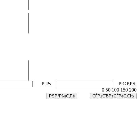
РґРѕ
РіСЂРЅ.
0
50
100
150
200