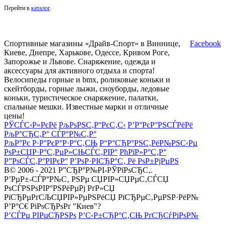
Перейти в
каталог
.
Спортивные магазины «Драйв-Спорт» в Виннице,
Facebook
Киеве, Днепре, Харькове, Одессе, Кривом Роге,
Запорожье и Львове. Снаряжение, одежда и
аксессуары для активного отдыха и спорта!
Велосипеды горные и bmx, роликовые коньки и
скейтборды, горные лыжи, сноуборды, ледовые
коньки, туристическое снаряжение, палатки,
спальные мешки. Известные марки и отличные
цены!
РЎСЃС‹Р»РєРё
РљРѕРЅС‚Р°РєС‚С‹
Р’Р°РєР°РЅСЃРёРё
РљР°СЂС‚Р° СЃР°Р№С‚Р°
РљР°Рє Р·Р°РєР°Р·Р°С‚СЊ
Р“Р°СЂР°РЅС‚РёР№РЅС‹Рµ
РѕР±СЏР·Р°С‚РµР»СЊСЃС‚РІР°
РћРїР»Р°С‚Р°
Р”РѕСЃС‚Р°РІРєР°
Р’РѕР·РІСЂР°С‚ Рё РѕР±РјРµРЅ
В© 2006 - 2021 Р”СЂР°Р№РІ-РЎРїРѕСЂС‚.
Р’РµР±-СЃР°Р№С‚ РЅРµ СЏРІР»СЏРµС‚СЃСЏ
РѕСЃРЅРѕРІР°РЅРёРµРј РґР»СЏ
РїСЂРµРґСЉСЏРІР»РµРЅРёСЏ РїСЂРµС‚РµРЅР·РёР№
Р’Р°С€ РіРѕСЂРѕРґ "Киев"?
Р’СЃРµ РІРµСЂРЅРѕ
Р’С‹Р±СЂР°С‚СЊ РґСЂСѓРіРѕР№