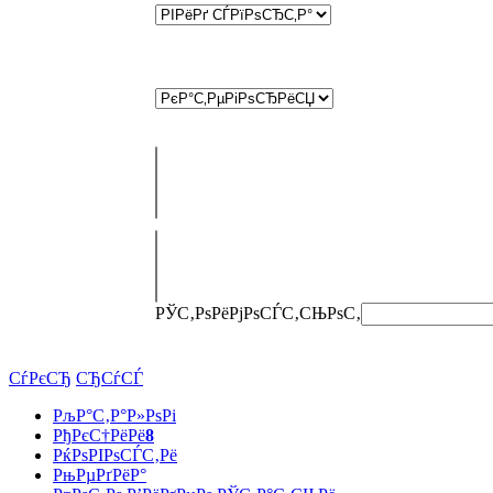
РЎС‚РѕРёРјРѕСЃС‚СЊ
РѕС‚
СѓРєСЂ
СЂСѓСЃ
РљР°С‚Р°Р»РѕРі
РђРєС†РёРё
8
РќРѕРІРѕСЃС‚Рё
РњРµРґРёР°