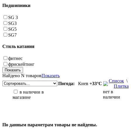
Подшипники
SG 3
SG3
SG5
SG7
Стиль катания
фитнес
фрискейтинг
Найдено
N товаров
Показать
Список
\
Погода:
Киев
+33°С
Плитка
нет в
в наличии в
наличии
магазине
По данным параметрам товары не найдены.