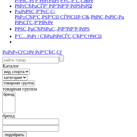
Р¤РѕС‚Рѕ
Р’РёРґРµРѕ
РЎС‚Р°С‚СЊРё
РђРґСЂРµСЃР° РјР°РіР°Р·РёРЅРѕРІ
2
РљРѕРЅС‚Р°РєС‚С‹
РћР±СЂР°С‚РЅР°СЏ СЃРІСЏР·СЊ
РћРїС‚РѕРІС‹Рµ
РїРѕСЃС‚Р°РІРєРё
РРЅС‚РµСЂРЅРµС‚-РјР°РіР°Р·РёРЅ
Р’С…РѕРґ / СЂРµРіРёСЃС‚СЂР°С†РёСЏ
РџРѕР»СѓС‡Рё РєР°СЂС‚Сѓ
Каталог
товарная группа
бренд