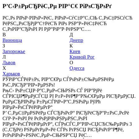
Р’С‹Р±РµСЂРёС‚Рµ РІР°С€ РіРѕСЂРѕРґ
Р­С‚Рѕ РїРѕР·РІРѕР»РёС‚ РїРѕР»СѓС‡Р°С‚СЊ С‚РѕС‡РЅСѓСЋ
РёРЅС„РѕСЂРјР°С†РёСЋ РїРѕ РЅР°Р»РёС‡РёСЋ
С‚РѕРІР°СЂРѕРІ РІ РјР°РіР°Р·РёРЅР°С….
В
Д
Винница
Днепр
З
К
Запорожье
Киев
Л
Кривой Рог
Львов
О
Х
Одесса
Харьков
РЎРїР°СЃРёР±Рѕ, РІР°С€Рµ СЃРѕРѕР±С‰РµРЅРёРµ
РѕС‚РїСЂР°РІР»РµРЅРѕ!
РњС‹ РѕР±СЏР·Р°С‚РµР»СЊРЅРѕ СЃ РІР°РјРё
СЃРІСЏР¶РµРјСЃСЏ РІ Р±Р»РёР¶Р°Р№С€РµРµ РІСЂРµРјСЏ.
РџРµСЂРІРѕРµ Р±РµСЃРїР»Р°С‚РЅРѕРµ РўРћ
РІРµР»РѕСЃРёРїРµРґР°
Р’ С‚РµС‡РµРЅРёРµ СЃСЂРѕРєР° РїСЂРёСЂР°Р±РѕС‚РєРё
СѓР·Р»РѕРІ Рё РєРѕРјРїРѕРЅРµРЅС‚РѕРІ
РІРµР»РѕСЃРёРїРµРґР°, СЃРѕСЃС‚Р°РІР»СЏСЋС‰РµРіРѕ 3
(С‚СЂРё) РЅРµРґРµР»Рё СЃРѕ РґРЅСЏ РїСЂРѕРґР°Р¶Рё,
РґРѕРїРѕР»РЅРёС‚РµР»СЊРЅР°СЏ РёС…