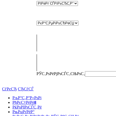
РЎС‚РѕРёРјРѕСЃС‚СЊ
РѕС‚
СѓРєСЂ
СЂСѓСЃ
РљР°С‚Р°Р»РѕРі
РђРєС†РёРё
8
РќРѕРІРѕСЃС‚Рё
РњРµРґРёР°