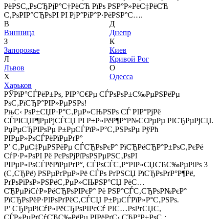
РёРЅС„РѕСЂРјР°С†РёСЋ РїРѕ РЅР°Р»РёС‡РёСЋ
С‚РѕРІР°СЂРѕРІ РІ РјР°РіР°Р·РёРЅР°С….
В
Д
Винница
Днепр
З
К
Запорожье
Киев
Л
Кривой Рог
Львов
О
Х
Одесса
Харьков
РЎРїР°СЃРёР±Рѕ, РІР°С€Рµ СЃРѕРѕР±С‰РµРЅРёРµ
РѕС‚РїСЂР°РІР»РµРЅРѕ!
РњС‹ РѕР±СЏР·Р°С‚РµР»СЊРЅРѕ СЃ РІР°РјРё
СЃРІСЏР¶РµРјСЃСЏ РІ Р±Р»РёР¶Р°Р№С€РµРµ РІСЂРµРјСЏ.
РџРµСЂРІРѕРµ Р±РµСЃРїР»Р°С‚РЅРѕРµ РўРћ
РІРµР»РѕСЃРёРїРµРґР°
Р’ С‚РµС‡РµРЅРёРµ СЃСЂРѕРєР° РїСЂРёСЂР°Р±РѕС‚РєРё
СѓР·Р»РѕРІ Рё РєРѕРјРїРѕРЅРµРЅС‚РѕРІ
РІРµР»РѕСЃРёРїРµРґР°, СЃРѕСЃС‚Р°РІР»СЏСЋС‰РµРіРѕ 3
(С‚СЂРё) РЅРµРґРµР»Рё СЃРѕ РґРЅСЏ РїСЂРѕРґР°Р¶Рё,
РґРѕРїРѕР»РЅРёС‚РµР»СЊРЅР°СЏ РёС…
СЂРµРіСѓР»РёСЂРѕРІРєР° Рё РЅР°СЃС‚СЂРѕР№РєР°
РїСЂРѕРёР·РІРѕРґРёС‚СЃСЏ Р±РµСЃРїР»Р°С‚РЅРѕ.
Р’ СЂРµРіСѓР»РёСЂРѕРІРєСѓ РІС…РѕРґСЏС‚
СЃР»РµРґСѓСЋС‰РёРµ РІРёРґС‹ СЂР°Р±РѕС‚: