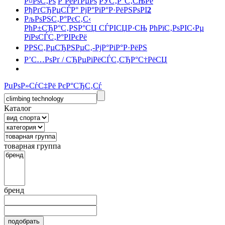
Р¤РѕС‚Рѕ
Р’РёРґРµРѕ
РЎС‚Р°С‚СЊРё
РђРґСЂРµСЃР° РјР°РіР°Р·РёРЅРѕРІ
2
РљРѕРЅС‚Р°РєС‚С‹
РћР±СЂР°С‚РЅР°СЏ СЃРІСЏР·СЊ
РћРїС‚РѕРІС‹Рµ
РїРѕСЃС‚Р°РІРєРё
РРЅС‚РµСЂРЅРµС‚-РјР°РіР°Р·РёРЅ
Р’С…РѕРґ / СЂРµРіРёСЃС‚СЂР°С†РёСЏ
РџРѕР»СѓС‡Рё РєР°СЂС‚Сѓ
Каталог
товарная группа
бренд