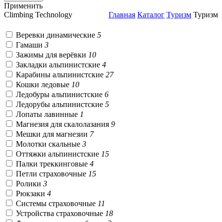
Применить
Climbing Technology
Главная
Каталог
Туризм
Туризм
Веревки динамические
5
Гамаши
3
Зажимы для верёвки
10
Закладки альпинистские
4
Карабины альпинистские
27
Кошки ледовые
10
Ледобуры альпинистские
6
Ледорубы альпинистские
5
Лопаты лавинные
1
Магнезия для скалолазания
9
Мешки для магнезии
7
Молотки скальные
3
Оттяжки альпинистские
15
Палки треккинговые
4
Петли страховочные
15
Ролики
3
Рюкзаки
4
Системы страховочные
11
Устройства страховочные
18