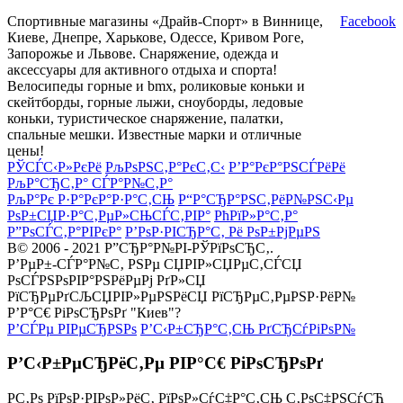
Спортивные магазины «Драйв-Спорт» в Виннице,
Facebook
Киеве, Днепре, Харькове, Одессе, Кривом Роге,
Запорожье и Львове. Снаряжение, одежда и
аксессуары для активного отдыха и спорта!
Велосипеды горные и bmx, роликовые коньки и
скейтборды, горные лыжи, сноуборды, ледовые
коньки, туристическое снаряжение, палатки,
спальные мешки. Известные марки и отличные
цены!
РЎСЃС‹Р»РєРё
РљРѕРЅС‚Р°РєС‚С‹
Р’Р°РєР°РЅСЃРёРё
РљР°СЂС‚Р° СЃР°Р№С‚Р°
РљР°Рє Р·Р°РєР°Р·Р°С‚СЊ
Р“Р°СЂР°РЅС‚РёР№РЅС‹Рµ
РѕР±СЏР·Р°С‚РµР»СЊСЃС‚РІР°
РћРїР»Р°С‚Р°
Р”РѕСЃС‚Р°РІРєР°
Р’РѕР·РІСЂР°С‚ Рё РѕР±РјРµРЅ
В© 2006 - 2021 Р”СЂР°Р№РІ-РЎРїРѕСЂС‚.
Р’РµР±-СЃР°Р№С‚ РЅРµ СЏРІР»СЏРµС‚СЃСЏ
РѕСЃРЅРѕРІР°РЅРёРµРј РґР»СЏ
РїСЂРµРґСЉСЏРІР»РµРЅРёСЏ РїСЂРµС‚РµРЅР·РёР№
Р’Р°С€ РіРѕСЂРѕРґ "Киев"?
Р’СЃРµ РІРµСЂРЅРѕ
Р’С‹Р±СЂР°С‚СЊ РґСЂСѓРіРѕР№
Р’С‹Р±РµСЂРёС‚Рµ РІР°С€ РіРѕСЂРѕРґ
Р­С‚Рѕ РїРѕР·РІРѕР»РёС‚ РїРѕР»СѓС‡Р°С‚СЊ С‚РѕС‡РЅСѓСЋ