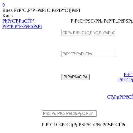
0
Киев
РєР°С‚Р°Р»РѕРі С‚РѕРІР°СЂРѕРІ
Киев
РђРґСЂРµСЃР°
Р›РёС‡РЅС‹Р№ РєР°Р±РёРЅР
РјР°РіР°Р·РёРЅРѕРІ
Р·Р
РїР°С
СЂРµРіРёС
Р Р°СЃС€РёСЂРµРЅРЅС‹Р№ РїРѕРёСЃРє